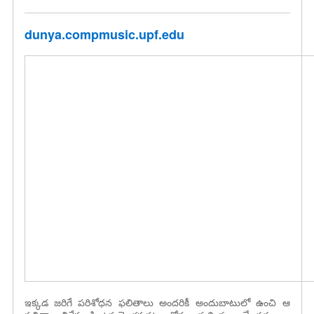
dunya.compmusic.upf.edu
ఇక్కడ జరిగే పరిశోధన ఫలితాలు అందరికీ అందుబాటులో ఉంచి ఆ