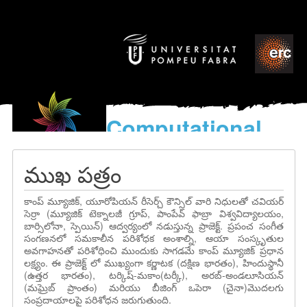
Computational
models
for the discovery of the
ముఖ పత్రం
World’s Music
కాంప్ మ్యూజిక్, యూరోపియన్ రీసెర్చ్ కౌన్సిల్ వారి నిధులతో చవియర్
సెర్రా (మ్యూజిక్ టెక్నాలజీ గ్రూప్, పాంపేవ్ ఫాబ్రా విశ్వవిద్యాలయం,
బార్సిలోనా, స్పెయిన్) ఆద్వర్యంలో నడుస్తున్న ప్రాజెక్ట్. ప్రపంచ సంగీత
సంగణనలో సమకాలీన పరిశోధక అంశాల్ని, ఆయా సంస్కృతుల
అవగాహనతో పరిశోధించి ముందుకు సాగడమే కాంప్ మ్యూజిక్ ప్రధాన
లక్ష్యం. ఈ ప్రాజెక్ట్ లో ముఖ్యంగా కర్ణాటక (దక్షిణ భారతం), హిందుస్థానీ
(ఉత్తర భారతం), టర్కిష్-మకాం(టర్కీ), అరబ్-అండలూసియన్
(మఘ్రెబ్ ప్రాంతం) మరియు బీజింగ్ ఒపెరా (చైనా)మొదలగు
సంప్రదాయాలపై పరిశోధన జరుగుతుంది.