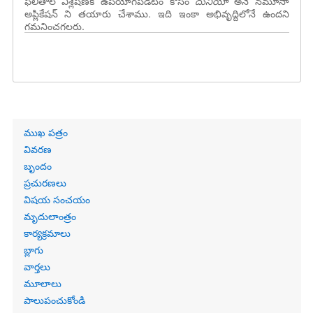
ఫలితాల విశ్లేషణకి ఉపయోగపడటం కోసం
దునియా
అనే నమూనా
అప్లికేషన్ ని తయారు చేశాము. ఇది ఇంకా అభివృద్దిలోనే ఉందని
గమనించగలరు.
Primary
ముఖ పత్రం
links
వివరణ
బృందం
ప్రచురణలు
విషయ సంచయం
మృదులాంత్రం
కార్యక్రమాలు
బ్లాగు
వార్తలు
మూలాలు
పాలుపంచుకోండి