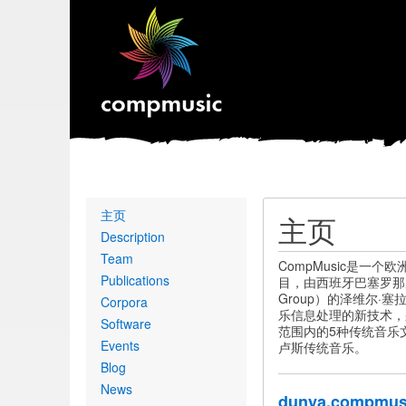
Primary
主页
主页
links
Description
Team
CompMusic是一个欧
Publications
目，由西班牙巴塞罗那庞培·法
Group）的泽维尔·
Corpora
乐信息处理的新技术，
Software
范围内的5种传统音乐
Events
卢斯传统音乐。
Blog
News
dunya.compmusi