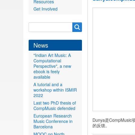
Resources
Get Involved
Search
Search
form
News
"Indian Art Music: A
Computational
Perspective", a new
ebook is feely
available
A tutorial and a
workshop within ISMIR
2022
Last two PhD thesis of
CompMusic defended
European Research
Dunya是CompM
Music Conference in
的反馈。
Barcelona
MOOC on North