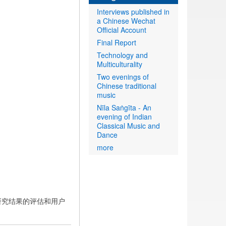
Interviews published in
a Chinese Wechat
Official Account
Final Report
Technology and
Multiculturality
Two evenings of
Chinese traditional
music
Nīla Saṅgīta - An
evening of Indian
Classical Music and
Dance
more
供研究结果的评估和用户