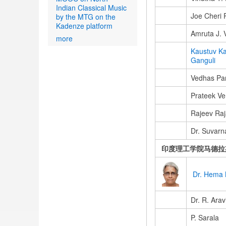
Indian Classical Music
Joe Cheri 
by the MTG on the
Kadenze platform
Amruta J. 
more
Kaustuv Ka
Ganguli
Vedhas Pan
Prateek V
Rajeev Ra
Dr. Suvarn
印度理工学院马德拉
Dr. Hema 
Dr. R. Arav
P. Sarala