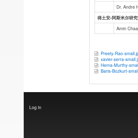
Dr. Andre 
得土安-阿斯米尔研
Amin Chaa
Preety-Rao-small.j
xavier-serra-small.
Hema-Murthy-small
Baris-Bozkurt-small
User
Log in
account
menu