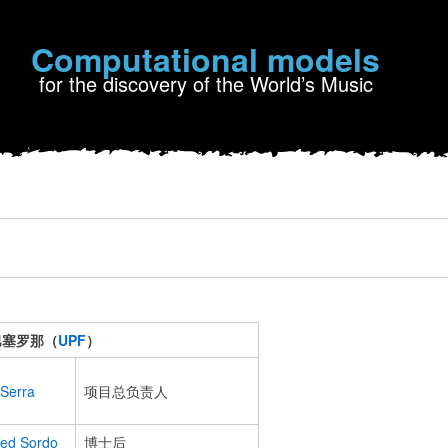
Computational models
for the discovery of the World’s Music
巴塞罗那（
UPF
）
 Serra
项目总负责人
ed Sordo
博士后