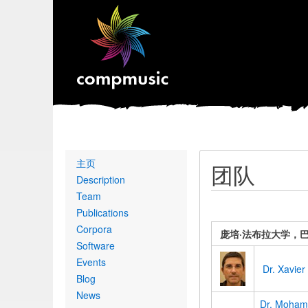
Primary
主页
团队
links
Description
Team
Publications
Corpora
庞培·法布拉大学，
Software
Events
Dr. Xavier
Blog
News
Dr. Moham