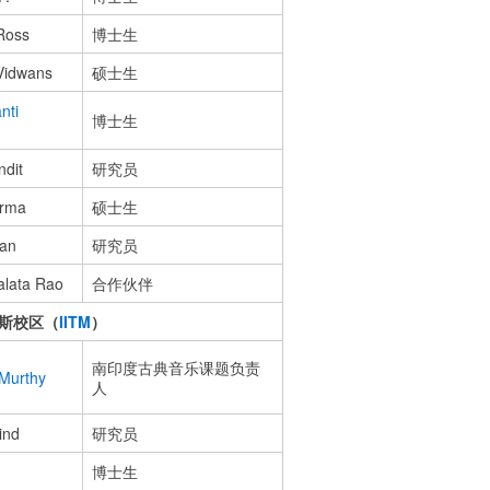
Ross
博士生
Vidwans
硕士生
nti
博士生
dit
研究员
erma
硕士生
jan
研究员
alata Rao
合作伙伴
斯校区（
IITM
）
南印度古典音乐课题负责
Murthy
人
ind
研究员
博士生