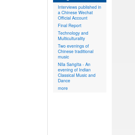
Interviews published in
a Chinese Wechat
Official Account
Final Report
Technology and
Multiculturality
Two evenings of
Chinese traditional
music
Nīla Saṅgīta - An
evening of Indian
Classical Music and
Dance
more