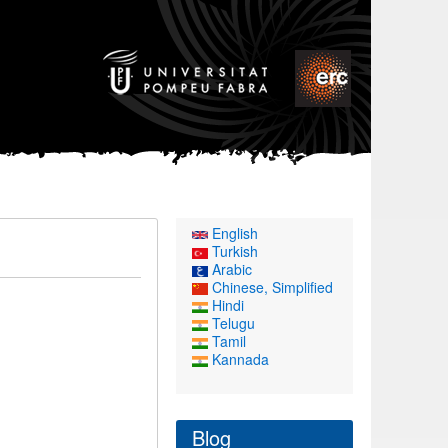
English
Turkish
Arabic
Chinese, Simplified
Hindi
Telugu
Tamil
Kannada
Blog