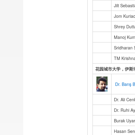
Jilt Sebast
Jom Kuria
Shrey Dutt
Manoj Kum
Sridharan
TM Krishn
花园城市大学，伊斯
Dr. Barış 
Dr. Ali Ce
Dr. Ruhi Ay
Burak Uya
Hasan Serc