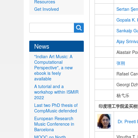
Resources
Get Involved
Sertan Şen
Gopala K. 
Search
Search
Sankalp Gu
form
Ajay Srini
News
Alastair Po
"Indian Art Music: A
Computational
张朔
Perspective", a new
ebook is feely
Rafael Car
available
Georgi Dz
A tutorial and a
workshop within ISMIR
杨弋乐
2022
Last two PhD thesis of
印度理工学院孟买校
CompMusic defended
European Research
Dr. Preeti
Music Conference in
Barcelona
Vinutha T. 
MOOC on North