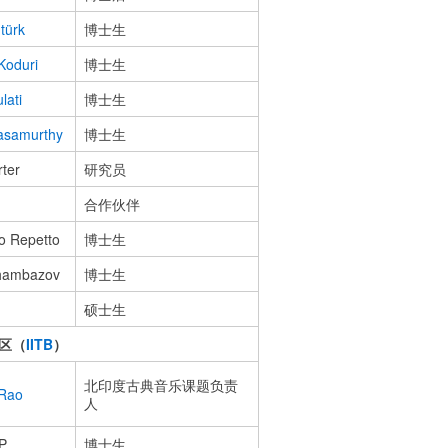
türk
博士生
Koduri
博士生
lati
博士生
vasamurthy
博士生
rter
研究员
合作伙伴
o Repetto
博士生
hambazov
博士生
硕士生
区（
IITB
）
北印度古典音乐课题负责
 Rao
人
P.
博士生