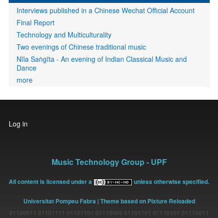
Interviews published in a Chinese Wechat Official Account
Final Report
Technology and Multiculturality
Two evenings of Chinese traditional music
Nīla Saṅgīta - An evening of Indian Classical Music and
Dance
more
User
Log in
account
menu
Music Technology Group - UPF
All content is licensed under a
unless otherwise specified.
Universitat Pompeu Fabra
| Theme based on Pixture Reloaded
01100011 01101111 01101101 01110000 01101101 01110101 01110011