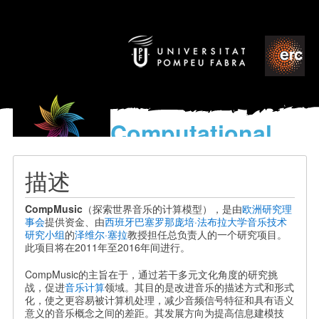
Computational
models
for the discovery of the
描述
World’s Music
CompMusic
（探索世界音乐的计算模型），是由
欧洲研究理
事会
提供资金、由
西班牙
巴塞罗那
庞培·法布拉大学
音乐技术
研究小组
的
泽维尔·塞拉
教授担任总负责人的一个研究项目。
此项目将在2011年至2016年间进行。
CompMusic的主旨在于，通过若干多元文化角度的研究挑
战，促进
音乐计算
领域。其目的是改进音乐的描述方式和形式
化，使之更容易被计算机处理，减少音频信号特征和具有语义
意义的音乐概念之间的差距。其发展方向为提高信息建模技