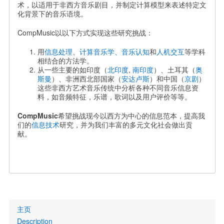
术，以适用于非西方音乐剧目，并制定计算模型来表述特定文
化背景下的音乐语境。
CompMusic以以下方式实现这些研究挑战：
用
信息处理
、
计算音乐学
、音乐认知
和
人机交互
等学科
相结合的方法学。
从一些主要的如印度（
北印度
,
南印度
）、土耳其（
奥
斯曼
）、非洲西北部国家（
安达卢斯
）和中国（
京剧
）
这些非西方艺术音乐传统中分析各种不同音乐信息资
料，如音频特征，乐谱，歌词以及用户评价等等。
CompMusic
希望挑战现今以西方为中心的信息范本，提高我
们的
信息技术
研究，并为我们丰富的多元文化社会做出贡
献。
Primary
主页
links
Description