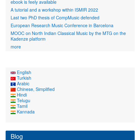
ebook is feely available
A tutorial and a workshop within ISMIR 2022
Last two PhD thesis of CompMusic defended
European Research Music Conference in Barcelona
MOOC on North Indian Classical Music by the MTG on the
Kadenze platform
more
English
Turkish
Arabic
Chinese, Simplified
Hindi
Telugu
Tamil
Kannada
Blog