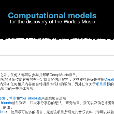
Computational models
for the discovery of the World’s Music
之外，任何人都可以参与并帮助CompMusic项目。
和所研究的音乐传统有关的有一定质量的信
息资料，这些资料最好是使用
Crea
内添加任何相关内容都会对项目有很好的帮助，
另外任何关于
项目目标
的
sic项目的一些具体方法：
eds
，
博客
和
YouTube频道
来跟踪项目进展
friends
邮件列表，
和大家分享你的想法、研究结果、疑问以及信息来源等.
，例如：
dia
中，使用尽可能多的语言，
完善该项目所研究的音乐资料（你可以试着