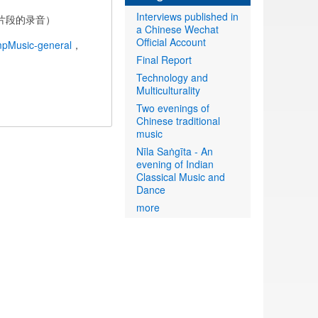
Interviews published in
片段的录音）
a Chinese Wechat
Official Account
pMusic-general
，
Final Report
Technology and
Multiculturality
Two evenings of
Chinese traditional
music
Nīla Saṅgīta - An
evening of Indian
Classical Music and
Dance
more