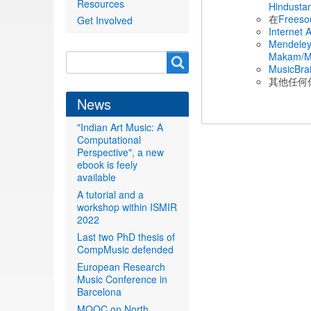
Resources
Hindustan
在
Freeso
Get Involved
Internet 
Mendele
Makam/M
Search
Search
MusicBra
form
其他任何
News
"Indian Art Music: A
Computational
Perspective", a new
ebook is feely
available
A tutorial and a
workshop within ISMIR
2022
Last two PhD thesis of
CompMusic defended
European Research
Music Conference in
Barcelona
MOOC on North