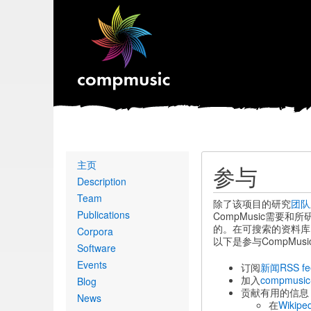
Primary
主页
参与
links
Description
Team
除了该项目的研究
团队
Publications
CompMusic需要
的。
在可搜索的资料库
Corpora
以下是参与CompMu
Software
Events
订阅
新闻RSS fe
加入
compmusic-
Blog
贡献有用的信息
News
在
Wikipe