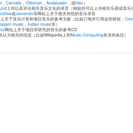
i
，
Carnatic
，
Ottoman
，
Andalusian
，或
Han
）
und
上传以及评论相关音乐文化的录音（
例如你可以上传相关乐器或音乐
Archive
或
Jamendo
等网站上关于相关传统的音乐录音
y
上关于音乐计算和项目音乐的参考文献（
比如订阅并引用这些群组：
Com
aqam music，
Indian music
等）
inz
网站上关于项目所研究的音乐的参考CD
你认为相关的信息（
比如Wikipedia上和
Music Computing
有关的条目）