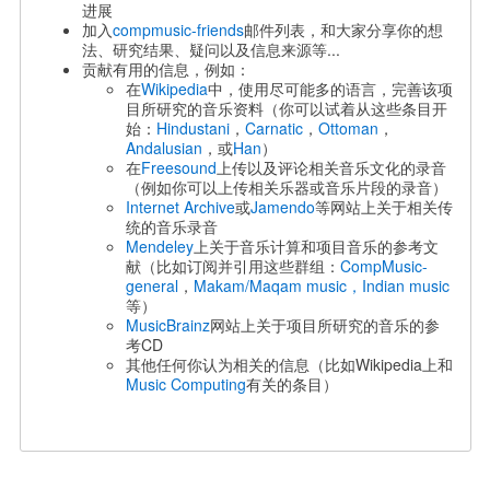
进展
加入
compmusic-friends
邮件列表，
和大家分享你的想
法、研究结果、疑问以及信息来源等...
贡献有用的信息，例如：
在
Wikipedia
中，使用尽可能多的语言，
完善该项
目所研究的音乐资料（你可以试着从这些条目开
始：
Hindustani
，
Carnatic
，
Ottoman
，
Andalusian
，或
Han
）
在
Freesound
上传以及评论相关音乐文化的录音
（
例如你可以上传相关乐器或音乐片段的录音）
Internet Archive
或
Jamendo
等网站上关于相关传
统的音乐录音
Mendeley
上关于音乐计算和项目音乐的参考文
献（
比如订阅并引用这些群组：
CompMusic-
general
，
Makam/Maqam music，
Indian music
等）
MusicBrainz
网站上关于项目所研究的音乐的参
考CD
其他任何你认为相关的信息（
比如Wikipedia上和
Music Computing
有关的条目）