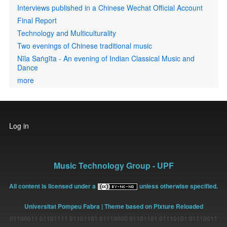
Interviews published in a Chinese Wechat Official Account
Final Report
Technology and Multiculturality
Two evenings of Chinese traditional music
Nīla Saṅgīta - An evening of Indian Classical Music and
Dance
more
User
Log in
account
menu
Music Technology Group - UPF
All content is licensed under a
unless otherwise specified.
Universitat Pompeu Fabra
| Theme based on Pixture Reloaded
01100011 01101111 01101101 01110000 01101101 01110101 01110011