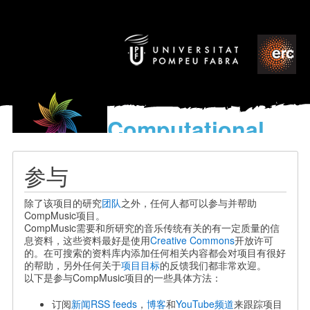
Computational
models
for the discovery of the
参与
World’s Music
除了该项目的研究
团队
之外，任何人都可以参与并帮助
CompMusic项目。
CompMusic需要和所研究的音乐传统有关的有一定质量的信
息资料，这些资料最好是使用
Creative Commons
开放许可
的。
在可搜索的资料库内添加任何相关内容都会对项目有很好
的帮助，
另外任何关于
项目目标
的反馈我们都非常欢迎。
以下是参与CompMusic项目的一些具体方法：
订阅
新闻RSS feeds
，
博客
和
YouTube频道
来跟踪项目