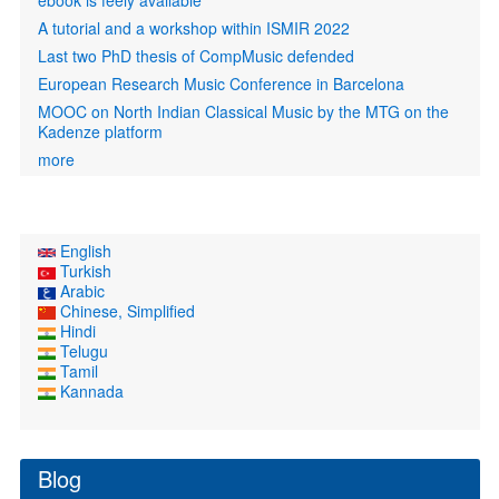
ebook is feely available
A tutorial and a workshop within ISMIR 2022
Last two PhD thesis of CompMusic defended
European Research Music Conference in Barcelona
MOOC on North Indian Classical Music by the MTG on the
Kadenze platform
more
English
Turkish
Arabic
Chinese, Simplified
Hindi
Telugu
Tamil
Kannada
Blog