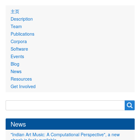
Primary
主页
links
Description
Team
Publications
Corpora
Software
Events
Blog
News
Resources
Get Involved
Search
Search
form
News
"Indian Art Music: A Computational Perspective", a new