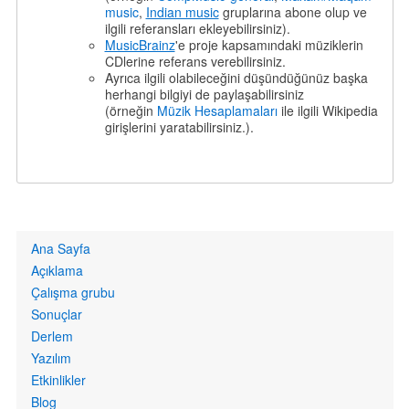
music
,
Indian music
gruplarına abone olup ve
ilgili referansları ekleyebilirsiniz).
MusicBrainz
'e proje kapsamındaki müziklerin
CDlerine referans verebilirsiniz.
Ayrıca ilgili olabileceğini düşündüğünüz başka
herhangi bilgiyi de paylaşabilirsiniz
(örneğin
Müzik Hesaplamaları
ile ilgili Wikipedia
girişlerini yaratabilirsiniz.).
Primary
Ana Sayfa
links
Açıklama
Çalışma grubu
Sonuçlar
Derlem
Yazılım
Etkinlikler
Blog