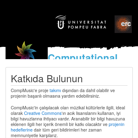
Computational
models
for the discovery of the
Katkıda Bulunun
World’s Music
CompMusic'e proje
takımı
dışından da dahil olabilir ve
projenin başarılı olmasına yardım edebilirsiniz.
CompMusic'in çalışılacak olan müzikal kültürlerle ilgili, ideal
olarak
Creative Commons
'ın acık lisanslarını kullanan, iyi
bilgi havuzlarına ihtiyacı vardır. Aranabilir bir bilgi havuzuna
eklenen ilgili her içerik önemli bir katkı olacaktır ve
projenin
hedeflerine
dair tüm geri bildirimleri her zaman
memnuniyetle karşılarız.