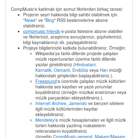
CompMusic'e katılmak için somut fikirlerden birkaç tanesi:
Projenin seyri hakkında bilgi sahibi olabilmek için
"
News
" ve "
Blog
" RSS beslemelerine abone
olabilirsiniz.
compmusic-friends
e-posta listesine abone olabilier
ve fikirlerinizi, araştırma sonuçlarınızı, şüphelerinizi,
bilgi kaynaklarınızı vb. paylaşabilirsiniz.
Projeye bilgilerinizle katkıda bulunabilirsiniz. Örneğin:
Wikipedia'ya farklı dillerde projede çalışılan
müzik repertuvarları üzerine farklı dillerde
yazılar girebilirsiniz (
Hindustani
,
Karnatik
,
Osmanlı
,
Endülüs
veya
Han
müziği
hakkındaki girişlerden başlayabilirsiniz.).
Freesound
'a üzerinde çalışılan müzik kültürleri
hakkında ses kayıtları ve yazılı yorumlar
koyabilirsiniz (örneğin müzikal enstrüman veya
müzik parçacıkları ekleyebilirsiniz.).
Internet Archive
,
Jamendo
ve benzeri sitelere
ilgili müzik kültürlerinden kayıtlar
ekleyebilirsiniz.
Mendeley
'e müzik hesaplamaları ve ilgili müzik
türleri hakkında yazılmış makalelerin
referanslarını koyabilirsiniz
(örneğin
CompMusic-general
,
Makam/Maqam