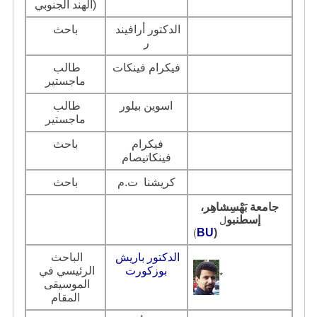
(الهند الجنوبي
الدكتور أرافيند 
باحث
ر
فيكرام فينكات
طالب 
ماجستير
اسوين بيلور
طالب 
ماجستير
فيكرام 
باحث
فينكاتيصام
كريشنا  ت.م
باحث
جامعة بَهْسِشاهِر،
إسطنبو
ل
(
BU
)
الدكتور باريش 
الباحث 
بوزكورت
الرئيسي في 
*
الموسيقى 
المقام