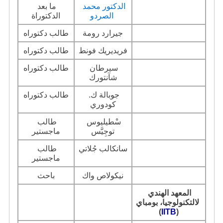
الدكتور محمد 
ما بعد 
الصردو 
الدكتوراة
جيرارد رومة
طالب دكتوراه
فريديريك فونط
طالب دكتوراه
سيرطان 
طالب دكتوراه
شآنتورك
جوبالة ك. 
طالب دكتوراه
كودوري
سْطيليوس 
طالب 
توجِيَّس
ماجستير
سانكالب جُلاتي
طالب 
ماجستير
نيكولاص واك
باحث
المعهد الهندي 
لالتكنولوجيا، بومباي
(
IITB
)