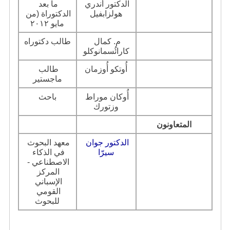
الدكتور أندري 
ما بعد 
هولزابفيل
الدكتوراة (من 
مايو ٢٠١٢
م. كمال 
طالب دكتوراه
كارائُسمانوكلو
أُوتكو أُوزمان
طالب 
ماجستير
أُوكان موراط 
باحث
وزتورك
المتعاونون
الدكتور جوان 
معهد البحوث
سيرّا
في الذكاء 
الاصطناعي - 
المركز 
الإسباني 
القومي 
للبحوث