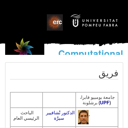
Computational
models
for the discovery of the
فريق
World’s Music
جامعة بومبيو فابرا، 
)
UPF
(
برشلونة 
الدكتور تْشافيير 
الباحث 
*
سيرَّة
الرئيسي
العام