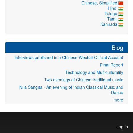
Chinese, Simplified
Hindi
Telugu
Tamil
Kannada
Blog
Interviews published in a Chinese Wechat Official Account
Final Report
Technology and Multiculturality
Two evenings of Chinese traditional music
Nīla Saṅgīta - An evening of Indian Classical Music and
Dance
more
User
Log in
account