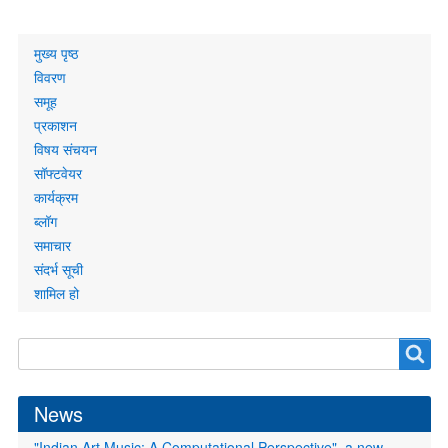
Primary
मुख्य पृष्ठ
links
विवरण
समूह
प्रकाशन
विषय संचयन
सॉफ्टवेयर
कार्यक्रम
ब्लॉग
समाचार
संदर्भ सूची
शामिल हो
Search
Search
form
News
"Indian Art Music: A Computational Perspective", a new