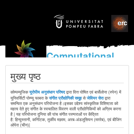
Computational
models
for the discovery of the
मुख्य पृष्ठ
World’s Music
यूरोपीय अनुसंधान परिषद
द्वारा वित्त पोषित
एवं
बार्सेलोना (स्पेन) में
कोम्पम्यूजिक
यूनिवर्सिटी पोम्प्यू फाबरा के
संगीत प्रौद्योगिकी समूह
से
जेवियर सेरा
द्वारा
समन्वित
एक
अनुसंधान परियोजना है।
इसका उद्देश्य सांस्कृतिक विशिष्टता को
महत्व देते हुए संगीत के स्वचालित विवरण वाली प्रौद्योगिकियों को अग्रिम करना
है | यह परियोजना दुनिया की पांच संगीत परम्पराओं पर केंद्रित
है:
हिन्दुस्तानी
, कर्नािटक
,
तुर्कीय मक़ाम
,
अरब-अंडलूसियन (मग़रेब), एवं बीजिंग
ओपेरा (चीन)|