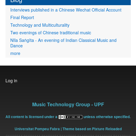
Interviews published in a Chinese Wechat Official Account
Final Report
Technology and Multiculturality
Two evenings of Chinese traditional music
Nīla Saṅgīta - An evening of Indian Classical Music and
Dance
more
User
Log in
account
menu
Music Technology Group - UPF
All content is licensed under a
unless otherwise specified.
Universitat Pompeu Fabra
| Theme based on Pixture Reloaded