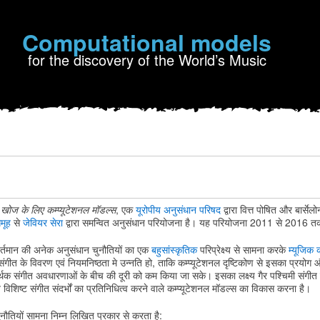
Computational models
for the discovery of the World’s Music
 खोज के लिए कम्प्यूटेशनल मॉडल्स
, एक
यूरोपीय अनुसंधान परिषद
द्वारा वित्त पोषित और बार्सेलोना
समूह
से
जेवियर सेरा
द्वारा समन्वित अनुसंधान परियोजना है। यह परियोजना 2011 से 2016 
य वर्तमान की अनेक अनुसंधान चुनौतियों का एक
बहुसांस्कृतिक
परिप्रेक्ष्य से सामना करके
म्यूजिक कम
ि संगीत के विवरण एवं नियमनिष्ठता मे उन्नति हो, ताकि कम्प्यूटेशनल दृष्टिकोण से इसका प्रयो
्थक संगीत अवधारणाओं के बीच की दूरी को कम किया जा सके। इसका लक्ष्य गैर पश्चिमी संगीत क
 विशिष्ट संगीत संदर्भों का प्रतिनिधित्व करने वाले कम्प्यूटेशनल मॉडल्स का विकास करना है।
नौतियों सामना निम्न लिखित प्रकार से करता है: