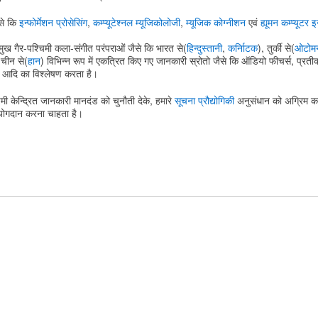
ैसे कि
इन्फोर्मेशन प्रोसेसिंग
,
कम्प्यूटेश्नल म्यूजिकोलोजी
,
म्यूजिक कोग्नीशन
एवं
ह्यूमन कम्प्यूटर 
मुख गैर-पश्चिमी कला-संगीत परंपराओं जैसे कि भारत से(
हिन्दुस्तानी
,
कर्नािटक
), तुर्की से(
ओटोम
चीन से(
हान
) विभिन्न रूप में एकत्रित किए गए जानकारी स्रोतो जैसे कि ऑडियो फीचर्स, प्रतीका
न आदि का विश्लेषण करता है।
िमी केन्द्रित जानकारी मानदंड को चुनौती देके, हमारे
सूचना प्रौद्योगिकी
अनुसंधान को अग्रिम कर
 योगदान करना चाहता है।