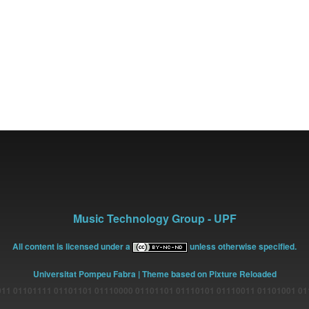
Music Technology Group - UPF
All content is licensed under a
unless otherwise specified.
Universitat Pompeu Fabra
| Theme based on Pixture Reloaded
11 01101111 01101101 01110000 01101101 01110101 01110011 01101001 0