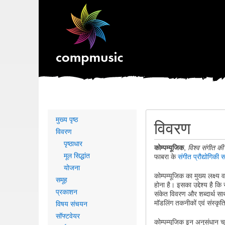
Primary
मुख्य पृष्ठ
विवरण
links
विवरण
पृष्ठाधार
कोम्पम्यूजिक
,
विश्व संगीत की
मूल सिद्धांत
फाबरा के
संगीत प्रौद्योगिकी 
योजना
कोम्पम्यूजिक का मुख्य लक्ष्
समूह
होना है। इसका उद्देश्य है क
प्रकाशन
संकेत विवरण और शब्दार्थ सार
मॉडलिंग तकनीकों एवं संस्कृति
विषय संचयन
सॉफ्टवेयर
कोम्पम्यूजिक इन अनुसंधान चु