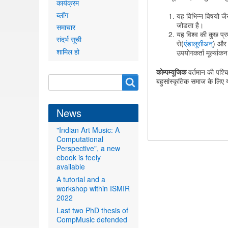
कार्यक्रम
ब्लॉग
यह विभिन्न विषयो ज
जोडता है।
समाचार
यह विश्व की कुछ प्र
संदर्भ सूची
से(
एंडालूसीअन्
) और 
शामिल हो
उपयोगकर्ता मूल्यांक
कोम्पम्यूजिक
वर्तमान की पश्च
Search
Search
बहुसांस्कृतिक समाज के लिए
form
News
"Indian Art Music: A
Computational
Perspective", a new
ebook is feely
available
A tutorial and a
workshop within ISMIR
2022
Last two PhD thesis of
CompMusic defended