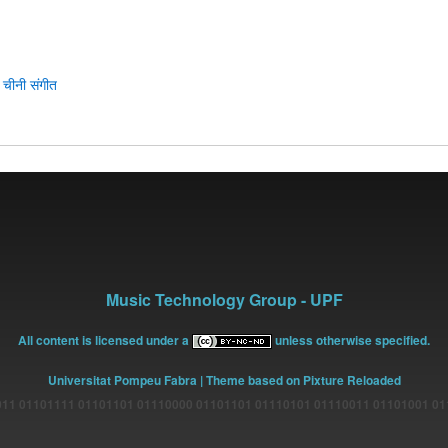
:
चीनी संगीत
Music Technology Group - UPF
All content is licensed under a
unless otherwise specified.
Universitat Pompeu Fabra
| Theme based on Pixture Reloaded
11 01101111 01101101 01110000 01101101 01110101 01110011 01101001 0