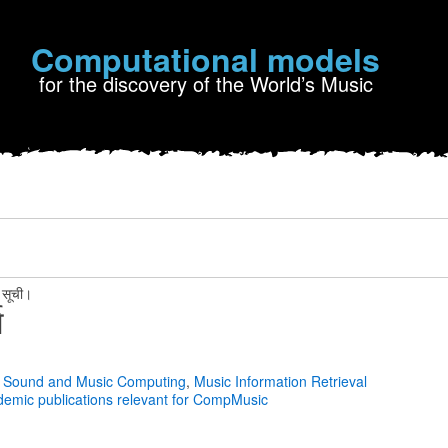
Computational models
for the discovery of the World’s Music
सूची।
भ
Sound and Music Computing
,
Music Information Retrieval
emic publications relevant for CompMusic