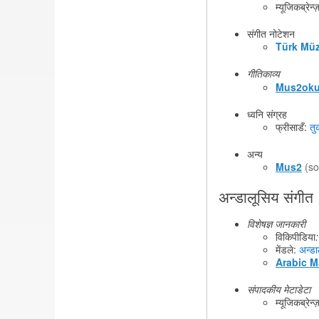
म्यूजिकब्रेन्
संगीत नोटेशन
Türk Müz
गीतिकाव्य
Mus2oku
ध्वनि संग्रह
फ्रीसाडँ:
तु
अन्य
Mus2
(so
अन्डालूसिय संगीत
विशेषज्ञ जानकारी
विकिपीडिया
:
मेंडले:
अन्डा
Arabic 
संपादकीय मेटाडेटा
म्यूजिकब्रेन्