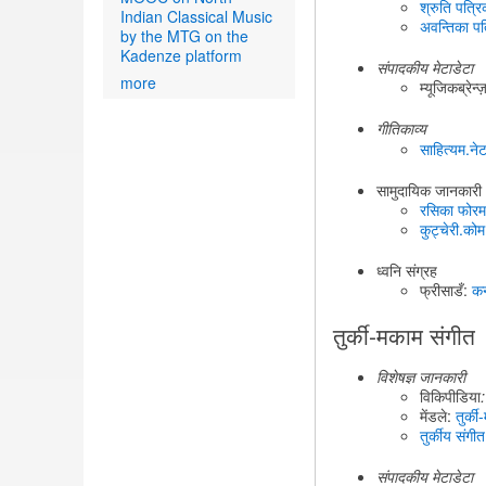
श्रुति पत्रि
Indian Classical Music
अवन्तिका पत
by the MTG on the
Kadenze platform
संपादकीय मेटाडेटा
more
म्यूजिकब्रेन्
गीतिकाव्य
साहित्यम.ने
सामुदायिक जानकारी
रसिका फोरम
कुट्चेरी.कोम
ध्वनि संग्रह
फ्रीसाडँ:
कर
तुर्की-मकाम संगीत
विशेषज्ञ जानकारी
विकिपीडिया
:
मेंडले:
तुर्क
तुर्कीय संगीत
संपादकीय मेटाडेटा