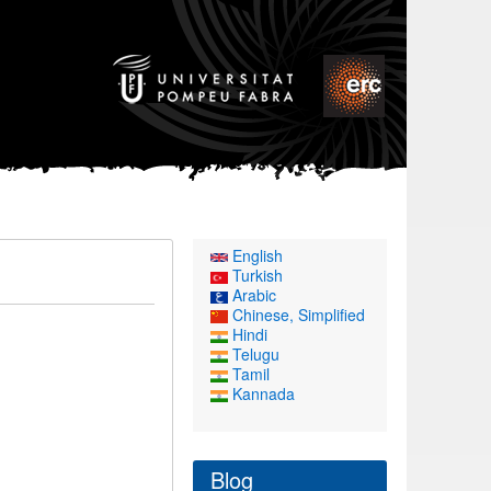
English
Turkish
Arabic
Chinese, Simplified
Hindi
Telugu
Tamil
Kannada
Blog