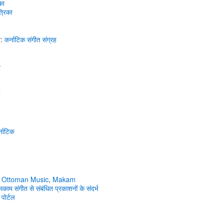
का
्रिका
ज़:
कर्नाटिक संगीत
संग्रह
ट
्नाटिक
Ottoman Music
,
Makam
ी-मकाम
संगीत
से संबंधित
प्रकाशनों के
संदर्भ
 पोर्टल