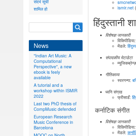
संदर्भ सूची
smcnetwo
ismir.net
शामिल हो
हिंदुस्तानी श
Search
Search
form
विशेषज्ञ जानकारी
विकिपीडिया
:
News
मेंडले:
हिंदुस
"Indian Art Music: A
संपादकीय मेटाडेटा
Computational
म्यूजिकब्रेन्
Perspective", a new
ebook is feely
गीतिकाव्य
available
स्वरगन्गा:
बन्
A tutorial and a
workshop within ISMIR
ध्वनि संग्रह
2022
फ्रीसाडँ:
हिं
Last two PhD thesis of
कर्नाटिक संगीत
CompMusic defended
European Research
विशेषज्ञ जानकारी
Music Conference in
विकिपीडिया
:
Barcelona
मेंडले:
कर्ना
MOOC on North