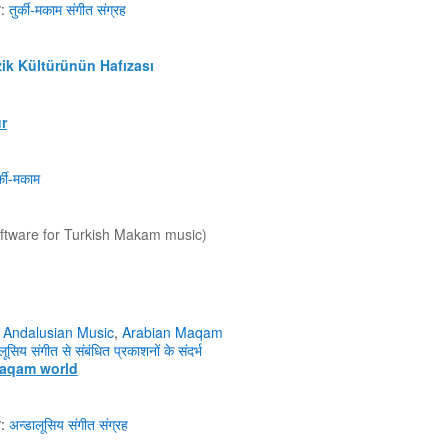
ज़:
तुर्की-मकाम संगीत
संग्रह
ik Kültürünün Hafızası
r
र्की-मकाम
ftware for Turkish Makam music)
Andalusian Music
,
Arabian Maqam
लूसिय
संगीत
से संबंधित
प्रकाशनों के
संदर्भ
Maqam world
ज़:
अन्डालूसिय
संगीत संग्रह