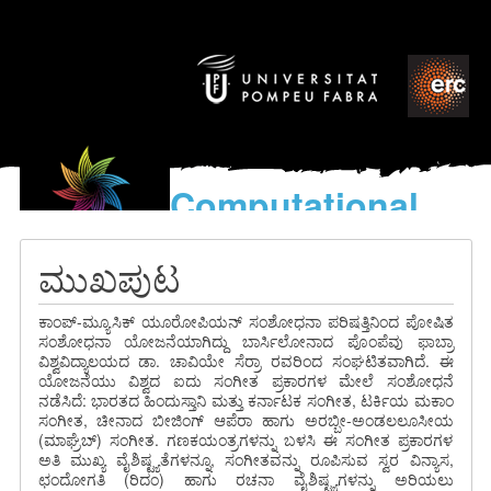
Computational
models
for the discovery of the
ಮುಖಪುಟ
World’s Music
ಕಾಂಪ್-ಮ್ಯೂಸಿಕ್ ಯೂರೋಪಿಯನ್ ಸಂಶೋಧನಾ ಪರಿಷತ್ತಿನಿಂದ ಪೋಷಿತ
ಸಂಶೋಧನಾ ಯೋಜನೆಯಾಗಿದ್ದು ಬಾರ್ಸಿಲೋನಾದ ಪೊಂಪೆವು ಫಾಬ್ರಾ
ವಿಶ್ವವಿದ್ಯಾಲಯದ ಡಾ. ಚಾವಿಯೇ ಸೆರ್ರಾ ರವರಿಂದ ಸಂಘಟಿತವಾಗಿದೆ. ಈ
ಯೋಜನೆಯು ವಿಶ್ವದ ಐದು ಸಂಗೀತ ಪ್ರಕಾರಗಳ ಮೇಲೆ ಸಂಶೋಧನೆ
ನಡೆಸಿದೆ: ಭಾರತದ ಹಿಂದುಸ್ತಾನಿ ಮತ್ತು ಕರ್ನಾಟಕ ಸಂಗೀತ, ಟರ್ಕಿಯ ಮಕಾಂ
ಸಂಗೀತ, ಚೀನಾದ ಬೀಜಿಂಗ್ ಆಪೆರಾ ಹಾಗು ಅರಬ್ಬೀ-ಅಂಡಲಲೂಸೀಯ
(ಮಾಘ್ರೆಬ್) ಸಂಗೀತ. ಗಣಕಯಂತ್ರಗಳನ್ನು ಬಳಸಿ ಈ ಸಂಗೀತ ಪ್ರಕಾರಗಳ
ಅತಿ ಮುಖ್ಯ ವೈಶಿಷ್ಟ್ಯತೆಗಳನ್ನೂ, ಸಂಗೀತವನ್ನು ರೂಪಿಸುವ ಸ್ವರ ವಿನ್ಯಾಸ,
ಛಂದೋಗತಿ (ರಿದಂ) ಹಾಗು ರಚನಾ ವೈಶಿಷ್ಟ್ಯಗಳನ್ನು ಅರಿಯಲು