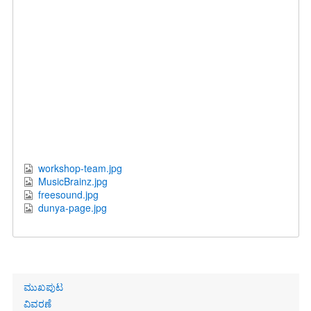
workshop-team.jpg
MusicBrainz.jpg
freesound.jpg
dunya-page.jpg
Primary
ಮುಖಪುಟ
links
ವಿವರಣೆ