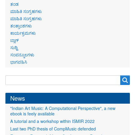
ತಂಡ
ಮಾಹಿತಿ ಸಂಗ್ರಹಗಳು
ಮಾಹಿತಿ ಸಂಗ್ರಹಗಳು
ತಂತ್ರಾಂಶಗಳು
ಕಾರ್ಯಕ್ರಮಗಳು
ಬ್ಲಾಗ್
ಸುದ್ದಿ
ಸಂಪನ್ಮೂಲಗಳು
ಭಾಗವಹಿಸಿ
Search
Search
form
News
"Indian Art Music: A Computational Perspective", a new
ebook is feely available
A tutorial and a workshop within ISMIR 2022
Last two PhD thesis of CompMusic defended