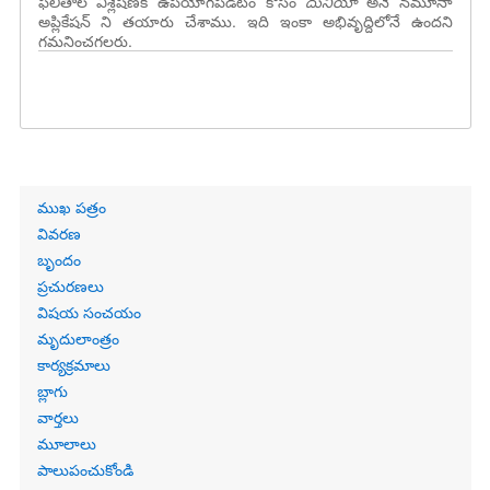
ఫలితాల విశ్లేషణకి ఉపయోగపడటం కోసం
దునియా
అనే నమూనా
అప్లికేషన్ ని తయారు చేశాము. ఇది ఇంకా అభివృద్దిలోనే ఉందని
గమనించగలరు.
Primary
ముఖ పత్రం
links
వివరణ
బృందం
ప్రచురణలు
విషయ సంచయం
మృదులాంత్రం
కార్యక్రమాలు
బ్లాగు
వార్తలు
మూలాలు
పాలుపంచుకోండి