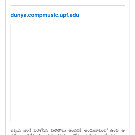
dunya.compmusic.upf.edu
ఇక్కడ జరిగే పరిశోధన ఫలితాలు అందరికీ అందుబాటులో ఉంచి ఆ