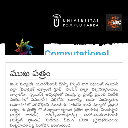
Computational
models
for the discovery of the
ముఖ పత్రం
World’s Music
కాంప్ మ్యూజిక్, యూరోపియన్ రీసెర్చ్ కౌన్సిల్ వారి నిధులతో చవియర్
సెర్రా (మ్యూజిక్ టెక్నాలజీ గ్రూప్, పాంపేవ్ ఫాబ్రా విశ్వవిద్యాలయం,
బార్సిలోనా, స్పెయిన్) ఆద్వర్యంలో నడుస్తున్న ప్రాజెక్ట్. ప్రపంచ సంగీత
సంగణనలో సమకాలీన పరిశోధక అంశాల్ని, ఆయా సంస్కృతుల
అవగాహనతో పరిశోధించి ముందుకు సాగడమే కాంప్ మ్యూజిక్ ప్రధాన
లక్ష్యం. ఈ ప్రాజెక్ట్ లో ముఖ్యంగా కర్ణాటక (దక్షిణ భారతం), హిందుస్థానీ
(ఉత్తర భారతం), టర్కిష్-మకాం(టర్కీ), అరబ్-అండలూసియన్
(మఘ్రెబ్ ప్రాంతం) మరియు బీజింగ్ ఒపెరా (చైనా)మొదలగు
సంప్రదాయాలపై పరిశోధన జరుగుతుంది.