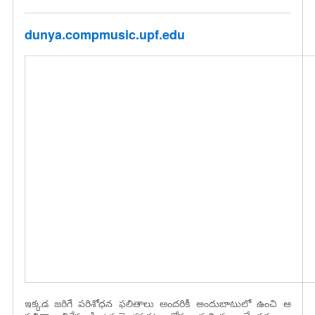
dunya.compmusic.upf.edu
ఇక్కడ జరిగే పరిశోధన ఫలితాలు అందరికీ అందుబాటులో ఉంచి ఆ