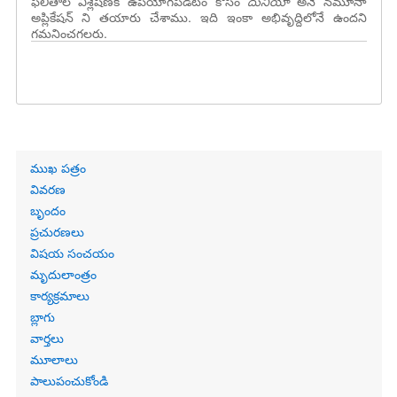
ఫలితాల విశ్లేషణకి ఉపయోగపడటం కోసం
దునియా
అనే నమూనా
అప్లికేషన్ ని తయారు చేశాము. ఇది ఇంకా అభివృద్దిలోనే ఉందని
గమనించగలరు.
Primary
ముఖ పత్రం
links
వివరణ
బృందం
ప్రచురణలు
విషయ సంచయం
మృదులాంత్రం
కార్యక్రమాలు
బ్లాగు
వార్తలు
మూలాలు
పాలుపంచుకోండి