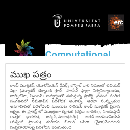
Computational
models
for the discovery of the
ముఖ పత్రం
World’s Music
కాంప్ మ్యూజిక్, యూరోపియన్ రీసెర్చ్ కౌన్సిల్ వారి నిధులతో చవియర్
సెర్రా (మ్యూజిక్ టెక్నాలజీ గ్రూప్, పాంపేవ్ ఫాబ్రా విశ్వవిద్యాలయం,
బార్సిలోనా, స్పెయిన్) ఆద్వర్యంలో నడుస్తున్న ప్రాజెక్ట్. ప్రపంచ సంగీత
సంగణనలో సమకాలీన పరిశోధక అంశాల్ని, ఆయా సంస్కృతుల
అవగాహనతో పరిశోధించి ముందుకు సాగడమే కాంప్ మ్యూజిక్ ప్రధాన
లక్ష్యం. ఈ ప్రాజెక్ట్ లో ముఖ్యంగా కర్ణాటక (దక్షిణ భారతం), హిందుస్థానీ
(ఉత్తర భారతం), టర్కిష్-మకాం(టర్కీ), అరబ్-అండలూసియన్
(మఘ్రెబ్ ప్రాంతం) మరియు బీజింగ్ ఒపెరా (చైనా)మొదలగు
సంప్రదాయాలపై పరిశోధన జరుగుతుంది.