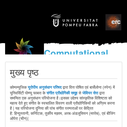
Computational
models
for the discovery of the
मुख्य पृष्ठ
World’s Music
यूरोपीय अनुसंधान परिषद
द्वारा वित्त पोषित
एवं
बार्सेलोना (स्पेन) में
कोम्पम्यूजिक
यूनिवर्सिटी पोम्प्यू फाबरा के
संगीत प्रौद्योगिकी समूह
से
जेवियर सेरा
द्वारा
समन्वित
एक
अनुसंधान परियोजना है।
इसका उद्देश्य सांस्कृतिक विशिष्टता को
महत्व देते हुए संगीत के स्वचालित विवरण वाली प्रौद्योगिकियों को अग्रिम करना
है | यह परियोजना दुनिया की पांच संगीत परम्पराओं पर केंद्रित
है:
हिन्दुस्तानी
, कर्नािटक
,
तुर्कीय मक़ाम
,
अरब-अंडलूसियन (मग़रेब), एवं बीजिंग
ओपेरा (चीन)|