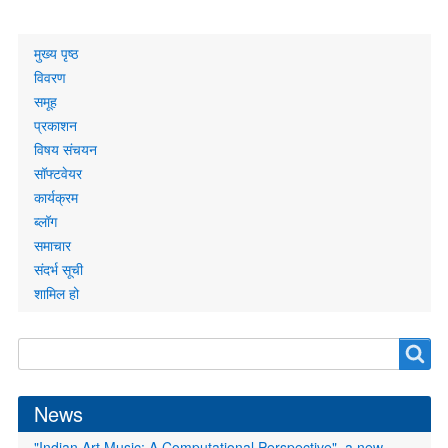
Primary
मुख्य पृष्ठ
links
विवरण
समूह
प्रकाशन
विषय संचयन
सॉफ्टवेयर
कार्यक्रम
ब्लॉग
समाचार
संदर्भ सूची
शामिल हो
Search
Search
form
News
"Indian Art Music: A Computational Perspective", a new