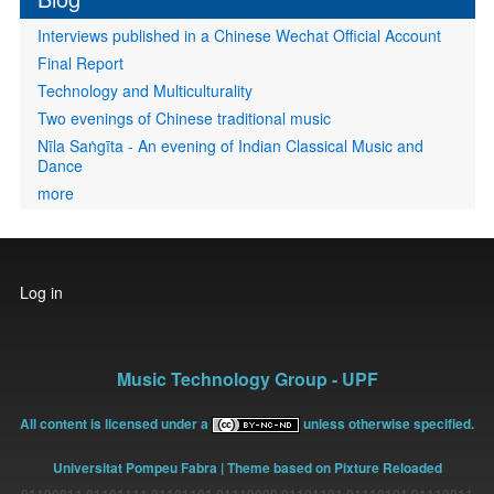
Interviews published in a Chinese Wechat Official Account
Final Report
Technology and Multiculturality
Two evenings of Chinese traditional music
Nīla Saṅgīta - An evening of Indian Classical Music and
Dance
more
User
Log in
account
menu
Music Technology Group - UPF
All content is licensed under a
unless otherwise specified.
Universitat Pompeu Fabra
| Theme based on Pixture Reloaded