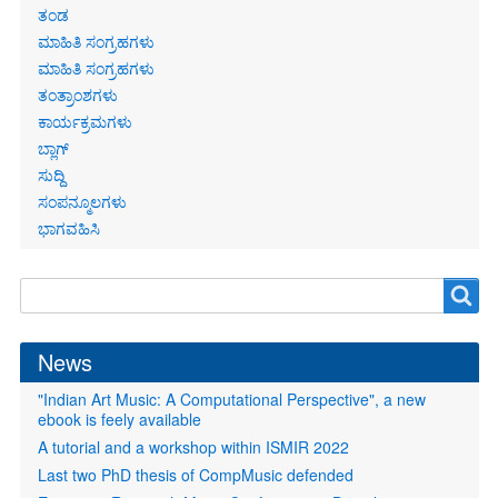
ತಂಡ
ಮಾಹಿತಿ ಸಂಗ್ರಹಗಳು
ಮಾಹಿತಿ ಸಂಗ್ರಹಗಳು
ತಂತ್ರಾಂಶಗಳು
ಕಾರ್ಯಕ್ರಮಗಳು
ಬ್ಲಾಗ್
ಸುದ್ದಿ
ಸಂಪನ್ಮೂಲಗಳು
ಭಾಗವಹಿಸಿ
Search
Search
form
News
"Indian Art Music: A Computational Perspective", a new
ebook is feely available
A tutorial and a workshop within ISMIR 2022
Last two PhD thesis of CompMusic defended