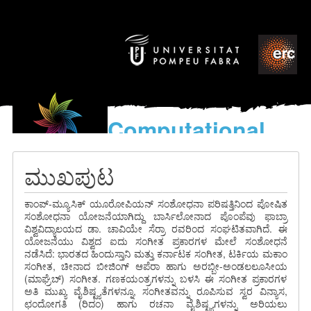
Computational
models
for the discovery of the
ಮುಖಪುಟ
World’s Music
ಕಾಂಪ್-ಮ್ಯೂಸಿಕ್ ಯೂರೋಪಿಯನ್ ಸಂಶೋಧನಾ ಪರಿಷತ್ತಿನಿಂದ ಪೋಷಿತ
ಸಂಶೋಧನಾ ಯೋಜನೆಯಾಗಿದ್ದು ಬಾರ್ಸಿಲೋನಾದ ಪೊಂಪೆವು ಫಾಬ್ರಾ
ವಿಶ್ವವಿದ್ಯಾಲಯದ ಡಾ. ಚಾವಿಯೇ ಸೆರ್ರಾ ರವರಿಂದ ಸಂಘಟಿತವಾಗಿದೆ. ಈ
ಯೋಜನೆಯು ವಿಶ್ವದ ಐದು ಸಂಗೀತ ಪ್ರಕಾರಗಳ ಮೇಲೆ ಸಂಶೋಧನೆ
ನಡೆಸಿದೆ: ಭಾರತದ ಹಿಂದುಸ್ತಾನಿ ಮತ್ತು ಕರ್ನಾಟಕ ಸಂಗೀತ, ಟರ್ಕಿಯ ಮಕಾಂ
ಸಂಗೀತ, ಚೀನಾದ ಬೀಜಿಂಗ್ ಆಪೆರಾ ಹಾಗು ಅರಬ್ಬೀ-ಅಂಡಲಲೂಸೀಯ
(ಮಾಘ್ರೆಬ್) ಸಂಗೀತ. ಗಣಕಯಂತ್ರಗಳನ್ನು ಬಳಸಿ ಈ ಸಂಗೀತ ಪ್ರಕಾರಗಳ
ಅತಿ ಮುಖ್ಯ ವೈಶಿಷ್ಟ್ಯತೆಗಳನ್ನೂ, ಸಂಗೀತವನ್ನು ರೂಪಿಸುವ ಸ್ವರ ವಿನ್ಯಾಸ,
ಛಂದೋಗತಿ (ರಿದಂ) ಹಾಗು ರಚನಾ ವೈಶಿಷ್ಟ್ಯಗಳನ್ನು ಅರಿಯಲು