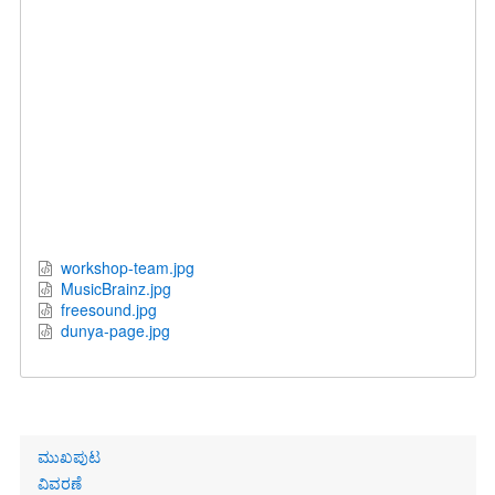
workshop-team.jpg
MusicBrainz.jpg
freesound.jpg
dunya-page.jpg
Primary
ಮುಖಪುಟ
links
ವಿವರಣೆ