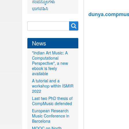
ಸಂಪನ್ಮೂಲಗಳು
ಭಾಗವಹಿಸಿ
dunya.compmusi
Search
Search
form
News
"Indian Art Music: A
Computational
Perspective", a new
ebook is feely
available
A tutorial and a
workshop within ISMIR
2022
Last two PhD thesis of
CompMusic defended
European Research
Music Conference in
Barcelona
MOOC on North