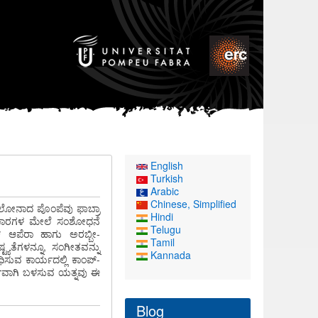
English
Turkish
Arabic
Chinese, Simplified
ಲೋನಾದ ಪೊಂಪೆವು ಫಾಬ್ರಾ
Hindi
್ರಕಾರಗಳ ಮೇಲೆ ಸಂಶೋಧನೆ
Telugu
್ ಆಪೆರಾ ಹಾಗು ಅರಬ್ಬೀ-
Tamil
ಯತೆಗಳನ್ನೂ, ಸಂಗೀತವನ್ನು
Kannada
ಿಸುವ ಕಾರ್ಯದಲ್ಲಿ ಕಾಂಪ್-
್ಣವಾಗಿ ಬಳಸುವ ಯತ್ನವು ಈ
Blog