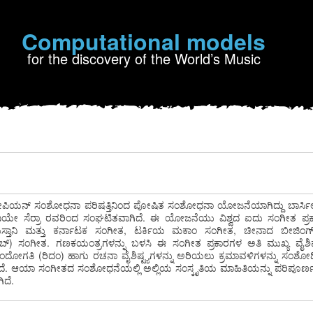
Computational models
for the discovery of the World’s Music
ಪಿಯನ್ ಸಂಶೋಧನಾ ಪರಿಷತ್ತಿನಿಂದ ಪೋಷಿತ ಸಂಶೋಧನಾ ಯೋಜನೆಯಾಗಿದ್ದು ಬಾರ್ಸಿ
ಚಾವಿಯೇ ಸೆರ್ರಾ ರವರಿಂದ ಸಂಘಟಿತವಾಗಿದೆ. ಈ ಯೋಜನೆಯು ವಿಶ್ವದ ಐದು ಸಂಗೀತ ಪ
ುಸ್ತಾನಿ ಮತ್ತು ಕರ್ನಾಟಕ ಸಂಗೀತ, ಟರ್ಕಿಯ ಮಕಾಂ ಸಂಗೀತ, ಚೀನಾದ ಬೀಜಿಂಗ
 ಸಂಗೀತ. ಗಣಕಯಂತ್ರಗಳನ್ನು ಬಳಸಿ ಈ ಸಂಗೀತ ಪ್ರಕಾರಗಳ ಅತಿ ಮುಖ್ಯ ವೈಶಿಷ್ಟ್
 ಛಂದೋಗತಿ (ರಿದಂ) ಹಾಗು ರಚನಾ ವೈಶಿಷ್ಟ್ಯಗಳನ್ನು ಅರಿಯಲು ಕ್ರಮಾವಳಿಗಳನ್ನು ಸಂಶೋಧ
ಿದೆ. ಆಯಾ ಸಂಗೀತದ ಸಂಶೋಧನೆಯಲ್ಲಿ ಅಲ್ಲಿಯ ಸಂಸ್ಕೃತಿಯ ಮಾಹಿತಿಯನ್ನು ಪರಿಪೂರ
ಿದೆ.