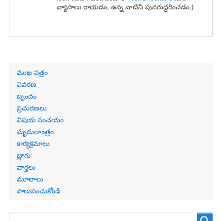
వ్యాసాలు రాయడం, ఉన్న వాటిని పునరుద్దరించడం.)
Primary
ముఖ పత్రం
links
వివరణ
బృందం
ప్రచురణలు
విషయ సంచయం
మృదులాంత్రం
కార్యక్రమాలు
బ్లాగు
వార్తలు
మూలాలు
పాలుపంచుకోండి
Search