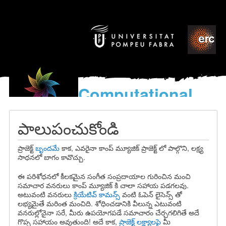
Computational
models
for the discovery of the
పాలుపంచుకోండి
World’s Music
ప్రాజెక్ట్
బృందమే
కాక, ఎవరైనా కాంప్ మ్యూజిక్ ప్రాజెక్ట్ లో పాల్గొని, లక్ష్య
సాధనలో బాగం కావొచ్చు.
ఈ పరిశోధనలో కీలకమైన సంగీత సంప్రదాయాల గురించిన మంచి
సమాచార వనరులు కాంప్ మ్యూజిక్ కి చాలా సహాయ పడగలవు.
అటువంటి వనరులు
క్రియేటివ్ కామన్స్
వంటి ఓపెన్ లైసెన్స్ తో
లభ్యమైతే మరింత మంచిది. శోధించడానికి వీలున్న ఎటువంటి
వనరుల్లోనైనా సరే, మీరు ఉపయోగపడే సమాచారం చేర్చగలిగితే అదే
గొప్ప సహాయం అవుతుంది! అదే కాక,
ప్రాజెక్ట్ లక్ష్యాలపై
మీ