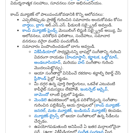
విమర్శనాత్మక సలహాలు, సూచనలు సదా అభినందనీయం.
కాంప్ మ్యూజిక్ లో పాలుపంచుకోవడానికి కొన్ని ఆలోచనలు:
ఎప్పటికప్పుడు ప్రాజెక్ట్ గురించిన సమాచారం అందుకోవడం కోసం
వార్తలు
,
బ్లాగు
ఆర్.ఎస్.ఎస్. ఫీడులకి సబ్స్క్రైబ్ అవ్వండి.
కాంప్ మ్యూజిక్-ఫ్రెండ్స్
మెయిలింగ్ లిస్టుకి సబ్స్క్రైబ్ అయ్యి, మీ
ఆలోచనలు, పరిశోధన ఫలితాలు, సందేహాలు, సమాచార
వనరులు వగైరా వంటివి పంచుకోండి.
సమాచారం పెంపొందించడంలో బాగం అవ్వండి.
వికీపీడియాలో
సాధ్యమైనన్ని భాషల్లో సంగీతాన్ని గురించి
వివరంగా రాయడం (
హిందూస్థానీ
,
కర్ణాటక
,
ఒట్టోమాన్
,
అండలూసియాన్
, మరియు
హన్
సంగీతాల గురించి
మొదలుపెట్టొచ్చు).
ఆయా సంగీతాల్లో వినిపించే రకరకాల శబ్దాల్ని రికార్డ్ చేసి
ఫ్రీసౌండ్
సైట్లో పెట్టడం.
మీ దగ్గర ఉన్న పూర్తి రికార్డింగులు, ఒకవేళ ఎటువంటి
కాపీరైట్ సమస్యలు లేకపోతే,
ఇంటర్నెట్ ఆర్కైవ్
,
జామెందో
లాంటి సైట్లలో పెట్టడం.
మెండెలె
ఉపకరణంలో ఇక్కడ పరిశోదిస్తున్న సంగీతాల
గురించిన పబ్లికేషన్స్ ఆయ గ్రూపులలో (
కాంప్ మ్యూజిక్-
జనరల్
,
మకం మ్యూజిక్
,
ఇండియన్ మ్యూజిక్
) కలపడం.
మ్యూజిక్-బ్రైన్స్
లో ఆయా సంగీతాలలో ఉన్న సీడీలను
చేర్చడం.
ఉపయోగపడుతుంది అనిపించే ఏ ఇతర మర్గాలలోనైనా
సరే.. (ఉదా: వికీపీడియాలో
సంగీత సంగణన
మీద