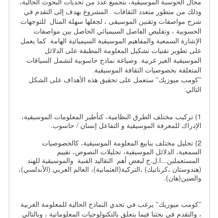
مجال الحوسبة الموسيقية، بتجميع عدد من تحديات البحوث الحالية، 
وذلك من منظور متعدد الثقافات . المشروع يهدف إلى التقدم في 
شرح مواصفات وتقنين الموسيقى ، لجعلها سهلة المنال  للتوجهات 
الحسوبية ، وتقليص الفاصل السيميائي الحاصل بين مواصفات 
الإشارة السمعية والمفاهيم الموسيقية السيميائية الهامة. كما يعمل 
على تطوير تقنيات تشكيل المعلومة المطبقة على الدلائل 
الموسيقية الغير غربية. وصياغة نماذج حاسوبية لتشمل السياقات 
المتعلقة بخصوصيات الثقافة الموسيقية.
"كومب ميوزيك" ستعمل على تحقيق هذه الأهداف على الشكل 
التالي:
1) تركيب مختلف الطرق النظامية، كتأطير المعلومات الموسيقية،
الإدراك للمعرفة الموسيقية و التفاعل إنسان / حاسوب.
2) تحليل مختلف ينابيع المعلومة الموسيقية، كالخصوصيات
السمعية، الدلائل الموسيقية، تحليلات النصوص، تقييم
المستعملين...ا.ل.خ لبعض أهم التقاليد الفنية والموسيقية للهند
(هندوستان ،كرناتيك) ،التركية(العثمانية)، العالم العربي (الأندلسي)،
والصين(هان).
"كومب ميوزيك" يرغب في تحدي النماذج الحالية للمعلومة الغربية 
، والتقدم في بحثنا فيما يتعلق بالتكنولوجيات المعلوماتية ، وبالتالي 