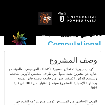
Computational
models
for the discovery of the
وصف المشروع
World’s Music
"كومب ميوزيك"، نماذج حسوبية لاكتشاف الموسيقى العالمية، هو
عبارة عن مشروع بحث ممول من طرف المجلس الأوربي للبحث،
وبتنسيق الدكتور إكسفيير سرا من جامعة بومبيو فابرا بمدينة
برشلونة الإسبانية. المشروع سينطلق اعتبارا من 2011 إلى غاية
2016.
الهدف الأساسي من المشروع "كومب ميوزيك" هو التقدم في 