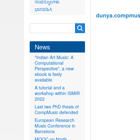
ಸಂಪನ್ಮೂಲಗಳು
ಭಾಗವಹಿಸಿ
dunya.compmusi
Search
Search
form
News
"Indian Art Music: A
Computational
Perspective", a new
ebook is feely
available
A tutorial and a
workshop within ISMIR
2022
Last two PhD thesis of
CompMusic defended
European Research
Music Conference in
Barcelona
MOOC on North