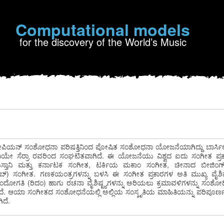
Computational models
for the discovery of the World’s Music
ಪಿಯನ್ ಸಂಶೋಧನಾ ಪರಿಷತ್ತಿನಿಂದ ಪೋಷಿತ ಸಂಶೋಧನಾ ಯೋಜನೆಯಾಗಿದ್ದು ಬಾರ್ಸಿ
ಚಾವಿಯೇ ಸೆರ್ರಾ ರವರಿಂದ ಸಂಘಟಿತವಾಗಿದೆ. ಈ ಯೋಜನೆಯು ವಿಶ್ವದ ಐದು ಸಂಗೀತ ಪ
ುಸ್ತಾನಿ ಮತ್ತು ಕರ್ನಾಟಕ ಸಂಗೀತ, ಟರ್ಕಿಯ ಮಕಾಂ ಸಂಗೀತ, ಚೀನಾದ ಬೀಜಿಂಗ
 ಸಂಗೀತ. ಗಣಕಯಂತ್ರಗಳನ್ನು ಬಳಸಿ ಈ ಸಂಗೀತ ಪ್ರಕಾರಗಳ ಅತಿ ಮುಖ್ಯ ವೈಶಿಷ್ಟ್
 ಛಂದೋಗತಿ (ರಿದಂ) ಹಾಗು ರಚನಾ ವೈಶಿಷ್ಟ್ಯಗಳನ್ನು ಅರಿಯಲು ಕ್ರಮಾವಳಿಗಳನ್ನು ಸಂಶೋಧ
ಿದೆ. ಆಯಾ ಸಂಗೀತದ ಸಂಶೋಧನೆಯಲ್ಲಿ ಅಲ್ಲಿಯ ಸಂಸ್ಕೃತಿಯ ಮಾಹಿತಿಯನ್ನು ಪರಿಪೂರ
ಿದೆ.