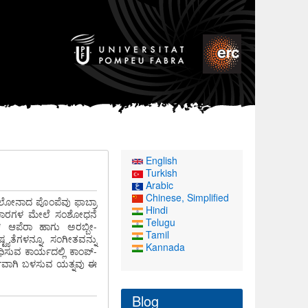
English
Turkish
Arabic
Chinese, Simplified
ಲೋನಾದ ಪೊಂಪೆವು ಫಾಬ್ರಾ
Hindi
್ರಕಾರಗಳ ಮೇಲೆ ಸಂಶೋಧನೆ
Telugu
್ ಆಪೆರಾ ಹಾಗು ಅರಬ್ಬೀ-
Tamil
ಯತೆಗಳನ್ನೂ, ಸಂಗೀತವನ್ನು
Kannada
ಿಸುವ ಕಾರ್ಯದಲ್ಲಿ ಕಾಂಪ್-
್ಣವಾಗಿ ಬಳಸುವ ಯತ್ನವು ಈ
Blog