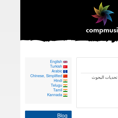
English
Turkish
Arabic
Chinese, Simplified
تحديات البحوث
Hindi
Telugu
Tamil
Kannada
Blog