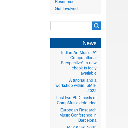
Resources
Get Involved
Search
Search
form
News
"Indian Art Music: A
Computational
Perspective", a new
ebook is feely
available
A tutorial and a
workshop within ISMIR
2022
Last two PhD thesis of
CompMusic defended
European Research
Music Conference in
Barcelona
MOOC on North