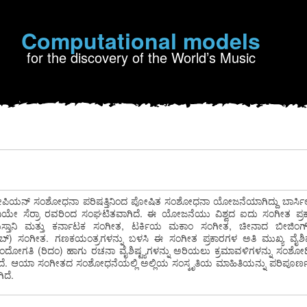
Computational models
for the discovery of the World’s Music
ಪಿಯನ್ ಸಂಶೋಧನಾ ಪರಿಷತ್ತಿನಿಂದ ಪೋಷಿತ ಸಂಶೋಧನಾ ಯೋಜನೆಯಾಗಿದ್ದು ಬಾರ್ಸಿ
ಚಾವಿಯೇ ಸೆರ್ರಾ ರವರಿಂದ ಸಂಘಟಿತವಾಗಿದೆ. ಈ ಯೋಜನೆಯು ವಿಶ್ವದ ಐದು ಸಂಗೀತ ಪ
ುಸ್ತಾನಿ ಮತ್ತು ಕರ್ನಾಟಕ ಸಂಗೀತ, ಟರ್ಕಿಯ ಮಕಾಂ ಸಂಗೀತ, ಚೀನಾದ ಬೀಜಿಂಗ
 ಸಂಗೀತ. ಗಣಕಯಂತ್ರಗಳನ್ನು ಬಳಸಿ ಈ ಸಂಗೀತ ಪ್ರಕಾರಗಳ ಅತಿ ಮುಖ್ಯ ವೈಶಿಷ್ಟ್
 ಛಂದೋಗತಿ (ರಿದಂ) ಹಾಗು ರಚನಾ ವೈಶಿಷ್ಟ್ಯಗಳನ್ನು ಅರಿಯಲು ಕ್ರಮಾವಳಿಗಳನ್ನು ಸಂಶೋಧ
ಿದೆ. ಆಯಾ ಸಂಗೀತದ ಸಂಶೋಧನೆಯಲ್ಲಿ ಅಲ್ಲಿಯ ಸಂಸ್ಕೃತಿಯ ಮಾಹಿತಿಯನ್ನು ಪರಿಪೂರ
ಿದೆ.