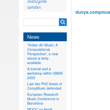
ಸಂಪನ್ಮೂಲಗಳು
ಭಾಗವಹಿಸಿ
dunya.compmusi
Search
Search
form
News
"Indian Art Music: A
Computational
Perspective", a new
ebook is feely
available
A tutorial and a
workshop within ISMIR
2022
Last two PhD thesis of
CompMusic defended
European Research
Music Conference in
Barcelona
MOOC on North