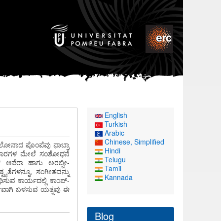
English
Turkish
Arabic
Chinese, Simplified
ಲೋನಾದ ಪೊಂಪೆವು ಫಾಬ್ರಾ
Hindi
್ರಕಾರಗಳ ಮೇಲೆ ಸಂಶೋಧನೆ
Telugu
್ ಆಪೆರಾ ಹಾಗು ಅರಬ್ಬೀ-
Tamil
ಯತೆಗಳನ್ನೂ, ಸಂಗೀತವನ್ನು
Kannada
ಿಸುವ ಕಾರ್ಯದಲ್ಲಿ ಕಾಂಪ್-
್ಣವಾಗಿ ಬಳಸುವ ಯತ್ನವು ಈ
Blog