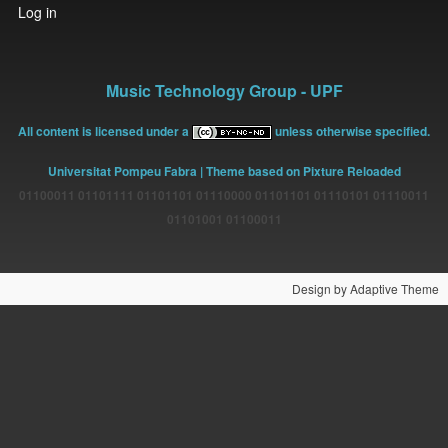
User
Log in
account
menu
Music Technology Group - UPF
All content is licensed under a
unless otherwise specified.
Universitat Pompeu Fabra
| Theme based on Pixture Reloaded
01100011 01101111 01101101 01110000 01101101 01110101 01110011
01101001 01100011
Design by Adaptive Theme