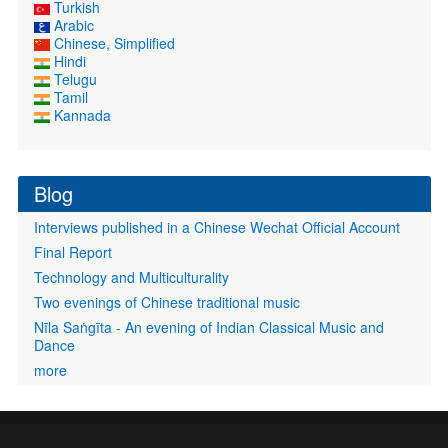
Turkish
Arabic
Chinese, Simplified
Hindi
Telugu
Tamil
Kannada
Blog
Interviews published in a Chinese Wechat Official Account
Final Report
Technology and Multiculturality
Two evenings of Chinese traditional music
Nīla Saṅgīta - An evening of Indian Classical Music and
Dance
more