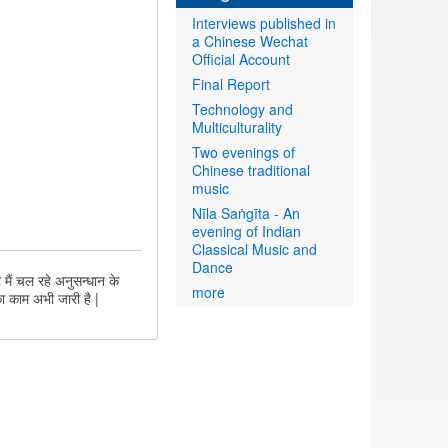
Interviews published in
a Chinese Wechat
Official Account
Final Report
Technology and
Multiculturality
Two evenings of
Chinese traditional
music
Nīla Saṅgīta - An
evening of Indian
Classical Music and
Dance
 मैं चल रहे अनुसन्धान के
more
का काम अभी जारी है |