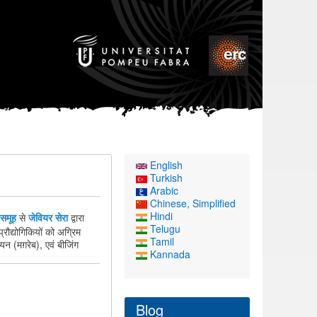
English
Turkish
Arabic
Chinese, Simplified
Hindi
 समूह
से
जेवियर सेरा
द्वारा
Telugu
्रौद्योगिकियों को अग्रिम
Tamil
न (मग़रेब), एवं बीजिंग
Kannada
Blog