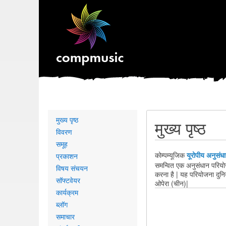
Primary
मुख्य पृष्ठ
मुख्य पृष्ठ
links
विवरण
समूह
यूरोपीय अनुसंध
प्रकाशन
कोम्पम्यूजिक
समन्वित
एक
अनुसंधान परियो
विषय संचयन
करना है | यह परियोजना दुनिय
सॉफ्टवेयर
ओपेरा (चीन)|
कार्यक्रम
ब्लॉग
समाचार