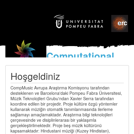
Computational
models
for the discovery of the
Hoşgeldiniz
World’s Music
CompMusic Avrupa Araştırma Komisyonu tarafından
desteklenen ve Barcelona'daki Pompeu Fabra Üniversitesi,
Müzik Teknolojileri Grubu'ndan Xavier Serra tarafından
koordine edilen bir projedir. Proje kültüre özgü yöntemler
kullanarak müziğin otomatik tanımlanmasında ilerleme
sağlamayı amaçlamaktadır. Araştırma bilgi teknolojileri
çerçevesinde ve disiplinlerarası bir yaklaşımla
gerçekleştirilmektedir. Proje beş müzik kültürünü
kapsamaktadır: Hindustani müziği (Kuzey Hindistan),