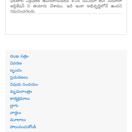
ఫలితాల విశ్లేషణకి ఉపయోగపడటం కోసం
దునియా
అనే నమూనా
అప్లికేషన్ ని తయారు చేశాము. ఇది ఇంకా అభివృద్దిలోనే ఉందని
గమనించగలరు.
Primary
ముఖ పత్రం
links
వివరణ
బృందం
ప్రచురణలు
విషయ సంచయం
మృదులాంత్రం
కార్యక్రమాలు
బ్లాగు
వార్తలు
మూలాలు
పాలుపంచుకోండి