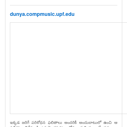
dunya.compmusic.upf.edu
ఇక్కడ జరిగే పరిశోధన ఫలితాలు అందరికీ అందుబాటులో ఉంచి ఆ