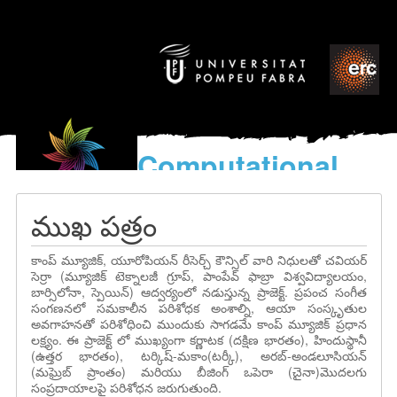
Computational
models
for the discovery of the
ముఖ పత్రం
World’s Music
కాంప్ మ్యూజిక్, యూరోపియన్ రీసెర్చ్ కౌన్సిల్ వారి నిధులతో చవియర్
సెర్రా (మ్యూజిక్ టెక్నాలజీ గ్రూప్, పాంపేవ్ ఫాబ్రా విశ్వవిద్యాలయం,
బార్సిలోనా, స్పెయిన్) ఆద్వర్యంలో నడుస్తున్న ప్రాజెక్ట్. ప్రపంచ సంగీత
సంగణనలో సమకాలీన పరిశోధక అంశాల్ని, ఆయా సంస్కృతుల
అవగాహనతో పరిశోధించి ముందుకు సాగడమే కాంప్ మ్యూజిక్ ప్రధాన
లక్ష్యం. ఈ ప్రాజెక్ట్ లో ముఖ్యంగా కర్ణాటక (దక్షిణ భారతం), హిందుస్థానీ
(ఉత్తర భారతం), టర్కిష్-మకాం(టర్కీ), అరబ్-అండలూసియన్
(మఘ్రెబ్ ప్రాంతం) మరియు బీజింగ్ ఒపెరా (చైనా)మొదలగు
సంప్రదాయాలపై పరిశోధన జరుగుతుంది.