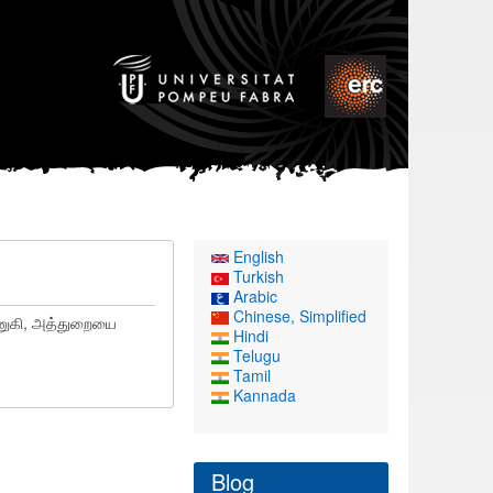
English
Turkish
Arabic
Chinese, Simplified
அணுகி, அத்துறையை
Hindi
Telugu
Tamil
Kannada
Blog