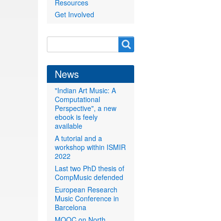
Resources
Get Involved
Search
Search
form
News
"Indian Art Music: A
Computational
Perspective", a new
ebook is feely
available
A tutorial and a
workshop within ISMIR
2022
Last two PhD thesis of
CompMusic defended
European Research
Music Conference in
Barcelona
MOOC on North