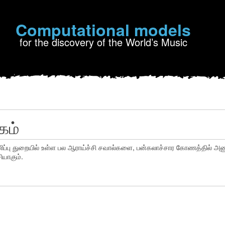
Computational models
for the discovery of the World’s Music
்கம்
ிப்பு துறையில் உள்ள பல ஆராய்ச்சி சவால்களை, பன்கலாச்சார கோணத்தில் 
ியாகும்.