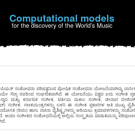
Computational models
for the discovery of the World’s Music
ಪಿಯನ್ ಸಂಶೋಧನಾ ಪರಿಷತ್ತಿನಿಂದ ಪೋಷಿತ ಸಂಶೋಧನಾ ಯೋಜನೆಯಾಗಿದ್ದು ಬಾರ್ಸಿ
ಚಾವಿಯೇ ಸೆರ್ರಾ ರವರಿಂದ ಸಂಘಟಿತವಾಗಿದೆ. ಈ ಯೋಜನೆಯು ವಿಶ್ವದ ಐದು ಸಂಗೀತ ಪ
ುಸ್ತಾನಿ ಮತ್ತು ಕರ್ನಾಟಕ ಸಂಗೀತ, ಟರ್ಕಿಯ ಮಕಾಂ ಸಂಗೀತ, ಚೀನಾದ ಬೀಜಿಂಗ
 ಸಂಗೀತ. ಗಣಕಯಂತ್ರಗಳನ್ನು ಬಳಸಿ ಈ ಸಂಗೀತ ಪ್ರಕಾರಗಳ ಅತಿ ಮುಖ್ಯ ವೈಶಿಷ್ಟ್
 ಛಂದೋಗತಿ (ರಿದಂ) ಹಾಗು ರಚನಾ ವೈಶಿಷ್ಟ್ಯಗಳನ್ನು ಅರಿಯಲು ಕ್ರಮಾವಳಿಗಳನ್ನು ಸಂಶೋಧ
ಿದೆ. ಆಯಾ ಸಂಗೀತದ ಸಂಶೋಧನೆಯಲ್ಲಿ ಅಲ್ಲಿಯ ಸಂಸ್ಕೃತಿಯ ಮಾಹಿತಿಯನ್ನು ಪರಿಪೂರ
ಿದೆ.