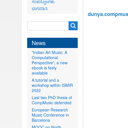
ಸಂಪನ್ಮೂಲಗಳು
ಭಾಗವಹಿಸಿ
dunya.compmusi
Search
Search
form
News
"Indian Art Music: A
Computational
Perspective", a new
ebook is feely
available
A tutorial and a
workshop within ISMIR
2022
Last two PhD thesis of
CompMusic defended
European Research
Music Conference in
Barcelona
MOOC on North