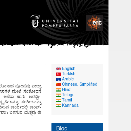
English
Turkish
Arabic
Chinese, Simplified
ಲೋನಾದ ಪೊಂಪೆವು ಫಾಬ್ರಾ
Hindi
್ರಕಾರಗಳ ಮೇಲೆ ಸಂಶೋಧನೆ
Telugu
್ ಆಪೆರಾ ಹಾಗು ಅರಬ್ಬೀ-
Tamil
ಯತೆಗಳನ್ನೂ, ಸಂಗೀತವನ್ನು
Kannada
ಿಸುವ ಕಾರ್ಯದಲ್ಲಿ ಕಾಂಪ್-
್ಣವಾಗಿ ಬಳಸುವ ಯತ್ನವು ಈ
Blog