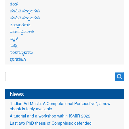
ತಂಡ
ಮಾಹಿತಿ ಸಂಗ್ರಹಗಳು
ಮಾಹಿತಿ ಸಂಗ್ರಹಗಳು
ತಂತ್ರಾಂಶಗಳು
ಕಾರ್ಯಕ್ರಮಗಳು
ಬ್ಲಾಗ್
ಸುದ್ದಿ
ಸಂಪನ್ಮೂಲಗಳು
ಭಾಗವಹಿಸಿ
Search
Search
form
News
"Indian Art Music: A Computational Perspective", a new
ebook is feely available
A tutorial and a workshop within ISMIR 2022
Last two PhD thesis of CompMusic defended