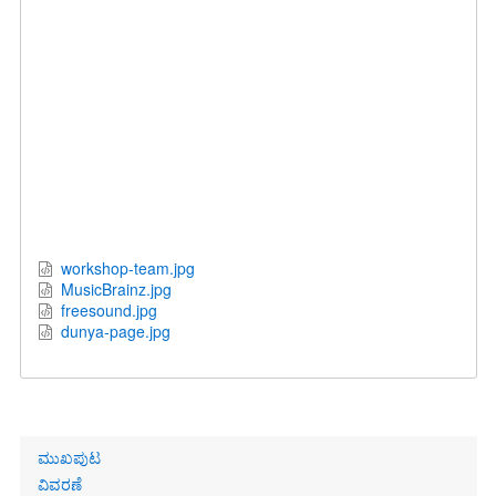
workshop-team.jpg
MusicBrainz.jpg
freesound.jpg
dunya-page.jpg
Primary
ಮುಖಪುಟ
links
ವಿವರಣೆ