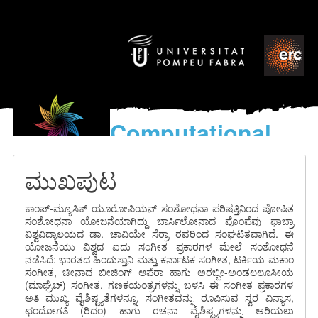
Computational
models
for the discovery of the
ಮುಖಪುಟ
World’s Music
ಕಾಂಪ್-ಮ್ಯೂಸಿಕ್ ಯೂರೋಪಿಯನ್ ಸಂಶೋಧನಾ ಪರಿಷತ್ತಿನಿಂದ ಪೋಷಿತ
ಸಂಶೋಧನಾ ಯೋಜನೆಯಾಗಿದ್ದು ಬಾರ್ಸಿಲೋನಾದ ಪೊಂಪೆವು ಫಾಬ್ರಾ
ವಿಶ್ವವಿದ್ಯಾಲಯದ ಡಾ. ಚಾವಿಯೇ ಸೆರ್ರಾ ರವರಿಂದ ಸಂಘಟಿತವಾಗಿದೆ. ಈ
ಯೋಜನೆಯು ವಿಶ್ವದ ಐದು ಸಂಗೀತ ಪ್ರಕಾರಗಳ ಮೇಲೆ ಸಂಶೋಧನೆ
ನಡೆಸಿದೆ: ಭಾರತದ ಹಿಂದುಸ್ತಾನಿ ಮತ್ತು ಕರ್ನಾಟಕ ಸಂಗೀತ, ಟರ್ಕಿಯ ಮಕಾಂ
ಸಂಗೀತ, ಚೀನಾದ ಬೀಜಿಂಗ್ ಆಪೆರಾ ಹಾಗು ಅರಬ್ಬೀ-ಅಂಡಲಲೂಸೀಯ
(ಮಾಘ್ರೆಬ್) ಸಂಗೀತ. ಗಣಕಯಂತ್ರಗಳನ್ನು ಬಳಸಿ ಈ ಸಂಗೀತ ಪ್ರಕಾರಗಳ
ಅತಿ ಮುಖ್ಯ ವೈಶಿಷ್ಟ್ಯತೆಗಳನ್ನೂ, ಸಂಗೀತವನ್ನು ರೂಪಿಸುವ ಸ್ವರ ವಿನ್ಯಾಸ,
ಛಂದೋಗತಿ (ರಿದಂ) ಹಾಗು ರಚನಾ ವೈಶಿಷ್ಟ್ಯಗಳನ್ನು ಅರಿಯಲು