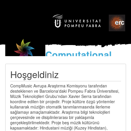
Computational
models
for the discovery of the
Hoşgeldiniz
World’s Music
CompMusic Avrupa Araştırma Komisyonu tarafından
desteklenen ve Barcelona'daki Pompeu Fabra Üniversitesi,
Müzik Teknolojileri Grubu'ndan Xavier Serra tarafından
koordine edilen bir projedir. Proje kültüre özgü yöntemler
kullanarak müziğin otomatik tanımlanmasında ilerleme
sağlamayı amaçlamaktadır. Araştırma bilgi teknolojileri
çerçevesinde ve disiplinlerarası bir yaklaşımla
gerçekleştirilmektedir. Proje beş müzik kültürünü
kapsamaktadır: Hindustani müziği (Kuzey Hindistan),