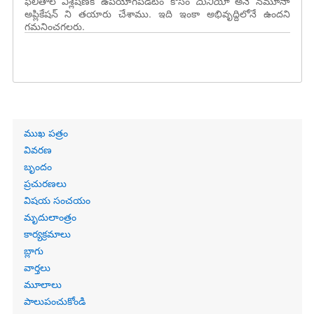
ఫలితాల విశ్లేషణకి ఉపయోగపడటం కోసం
దునియా
అనే నమూనా
అప్లికేషన్ ని తయారు చేశాము. ఇది ఇంకా అభివృద్దిలోనే ఉందని
గమనించగలరు.
Primary
ముఖ పత్రం
links
వివరణ
బృందం
ప్రచురణలు
విషయ సంచయం
మృదులాంత్రం
కార్యక్రమాలు
బ్లాగు
వార్తలు
మూలాలు
పాలుపంచుకోండి