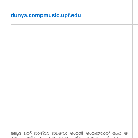
dunya.compmusic.upf.edu
ఇక్కడ జరిగే పరిశోధన ఫలితాలు అందరికీ అందుబాటులో ఉంచి ఆ