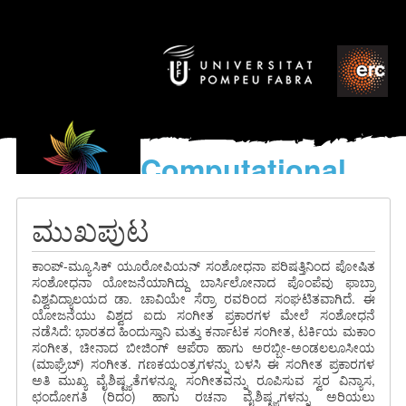
Computational
models
for the discovery of the
ಮುಖಪುಟ
World’s Music
ಕಾಂಪ್-ಮ್ಯೂಸಿಕ್ ಯೂರೋಪಿಯನ್ ಸಂಶೋಧನಾ ಪರಿಷತ್ತಿನಿಂದ ಪೋಷಿತ
ಸಂಶೋಧನಾ ಯೋಜನೆಯಾಗಿದ್ದು ಬಾರ್ಸಿಲೋನಾದ ಪೊಂಪೆವು ಫಾಬ್ರಾ
ವಿಶ್ವವಿದ್ಯಾಲಯದ ಡಾ. ಚಾವಿಯೇ ಸೆರ್ರಾ ರವರಿಂದ ಸಂಘಟಿತವಾಗಿದೆ. ಈ
ಯೋಜನೆಯು ವಿಶ್ವದ ಐದು ಸಂಗೀತ ಪ್ರಕಾರಗಳ ಮೇಲೆ ಸಂಶೋಧನೆ
ನಡೆಸಿದೆ: ಭಾರತದ ಹಿಂದುಸ್ತಾನಿ ಮತ್ತು ಕರ್ನಾಟಕ ಸಂಗೀತ, ಟರ್ಕಿಯ ಮಕಾಂ
ಸಂಗೀತ, ಚೀನಾದ ಬೀಜಿಂಗ್ ಆಪೆರಾ ಹಾಗು ಅರಬ್ಬೀ-ಅಂಡಲಲೂಸೀಯ
(ಮಾಘ್ರೆಬ್) ಸಂಗೀತ. ಗಣಕಯಂತ್ರಗಳನ್ನು ಬಳಸಿ ಈ ಸಂಗೀತ ಪ್ರಕಾರಗಳ
ಅತಿ ಮುಖ್ಯ ವೈಶಿಷ್ಟ್ಯತೆಗಳನ್ನೂ, ಸಂಗೀತವನ್ನು ರೂಪಿಸುವ ಸ್ವರ ವಿನ್ಯಾಸ,
ಛಂದೋಗತಿ (ರಿದಂ) ಹಾಗು ರಚನಾ ವೈಶಿಷ್ಟ್ಯಗಳನ್ನು ಅರಿಯಲು