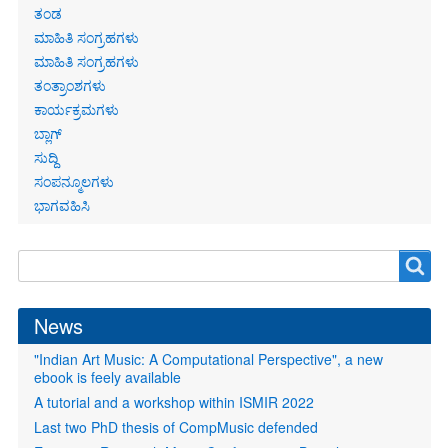
ತಂಡ
ಮಾಹಿತಿ ಸಂಗ್ರಹಗಳು
ಮಾಹಿತಿ ಸಂಗ್ರಹಗಳು
ತಂತ್ರಾಂಶಗಳು
ಕಾರ್ಯಕ್ರಮಗಳು
ಬ್ಲಾಗ್
ಸುದ್ದಿ
ಸಂಪನ್ಮೂಲಗಳು
ಭಾಗವಹಿಸಿ
Search
Search
form
News
"Indian Art Music: A Computational Perspective", a new
ebook is feely available
A tutorial and a workshop within ISMIR 2022
Last two PhD thesis of CompMusic defended