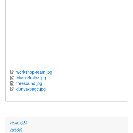
workshop-team.jpg
MusicBrainz.jpg
freesound.jpg
dunya-page.jpg
Primary
ಮುಖಪುಟ
links
ವಿವರಣೆ