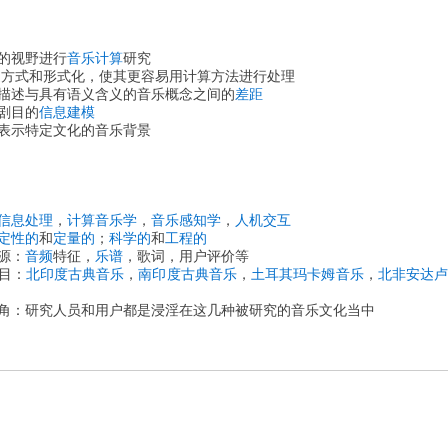
的视野进行
音乐计算
研究
方式和形式化，使其更容易用计算方法进行处理
描述与具有语义含义的音乐概念之间的
差距
剧目的
信息建模
表示特定文化的音乐背景
信息处理
，
计算音乐学
，
音乐感知学
，
人机交互
定性的
和
定量的
；
科学的
和
工程的
源：
音频
特征，
乐谱
，歌词，用户评价等
目：
北印度古典音乐
，
南印度古典音乐
，
土耳其玛卡姆音乐
，
北非安达
角：
研究人员和用户都是浸淫在这几种被研究的音乐文化当中