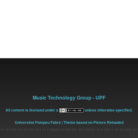
Music Technology Group - UPF
All content is licensed under a
unless otherwise specified.
Universitat Pompeu Fabra
| Theme based on Pixture Reloaded
11 01101111 01101101 01110000 01101101 01110101 01110011 01101001 0