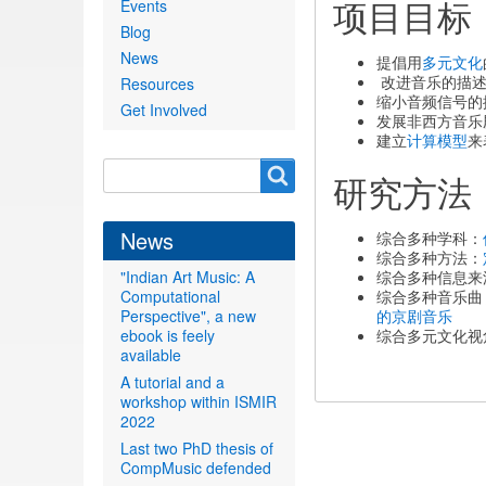
项目目标
Events
Blog
News
提倡用
多元文化
改进音乐的描述
Resources
缩小音频信号的
Get Involved
发展非西方音乐
建立
计算模型
来
Search
Search
研究方法
form
News
综合多种学科：
综合多种方法：
"Indian Art Music: A
综合多种信息来
Computational
综合多种音乐曲
Perspective", a new
的京剧音乐
ebook is feely
综合多元文化视
available
A tutorial and a
workshop within ISMIR
2022
Last two PhD thesis of
CompMusic defended