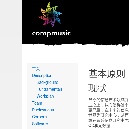
Primary
主页
基本原则
links
Description
Background
现状
Fundamentals
Workplan
当今的信息技术领域并
Team
业之上，从而使得这个
Publications
更严重，在未来的信息
世界为研究中心，从而
Corpora
象在音乐信息研究中尤
Software
CD和元数据。