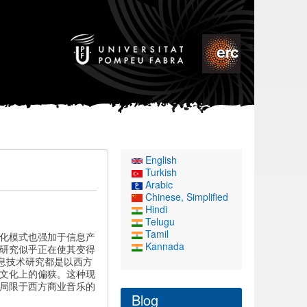
English
Turkish
Arabic
Chinese, Simplified
Hindi
Telugu
Tamil
化模式也强加于信息产
Kannada
研究似乎正在使其变得
息技术研究都是以西方
文化上的偏狭。这种现
局限于西方商业音乐的
Blog