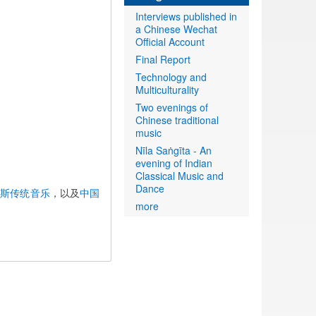
Interviews published in
a Chinese Wechat
Official Account
Final Report
Technology and
Multiculturality
Two evenings of
Chinese traditional
music
Nīla Saṅgīta - An
evening of Indian
Classical Music and
Dance
卢斯传统音乐
，以及
中国
more