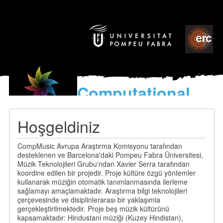
Computational
models
for the discovery of the
Hoşgeldiniz
World’s Music
CompMusic Avrupa Araştırma Komisyonu tarafından
desteklenen ve Barcelona'daki Pompeu Fabra Üniversitesi,
Müzik Teknolojileri Grubu'ndan Xavier Serra tarafından
koordine edilen bir projedir. Proje kültüre özgü yöntemler
kullanarak müziğin otomatik tanımlanmasında ilerleme
sağlamayı amaçlamaktadır. Araştırma bilgi teknolojileri
çerçevesinde ve disiplinlerarası bir yaklaşımla
gerçekleştirilmektedir. Proje beş müzik kültürünü
kapsamaktadır: Hindustani müziği (Kuzey Hindistan),