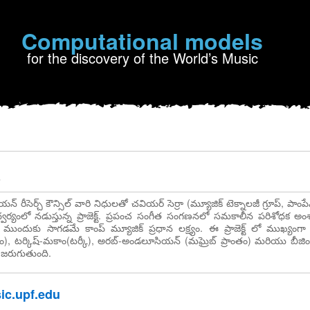
Computational models
for the discovery of the World’s Music
ం
్ రీసెర్చ్ కౌన్సిల్ వారి నిధులతో చవియర్ సెర్రా (మ్యూజిక్ టెక్నాలజీ గ్రూప్, పాంపే
ఆద్వర్యంలో నడుస్తున్న ప్రాజెక్ట్. ప్రపంచ సంగీత సంగణనలో సమకాలీన పరిశోధక 
ందుకు సాగడమే కాంప్ మ్యూజిక్ ప్రధాన లక్ష్యం. ఈ ప్రాజెక్ట్ లో ముఖ్యంగా 
తం), టర్కిష్-మకాం(టర్కీ), అరబ్-అండలూసియన్ (మఘ్రెబ్ ప్రాంతం) మరియు బీజ
జరుగుతుంది.
c.upf.edu