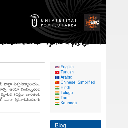
English
Turkish
Arabic
Chinese, Simplified
వ్ ఫాబ్రా విశ్వవిద్యాలయం,
Hindi
అంశాల్ని, ఆయా సంస్కృతుల
Telugu
కర్ణాటక (దక్షిణ భారతం),
Tamil
ింగ్ ఒపెరా (చైనా)మొదలగు
Kannada
Blog