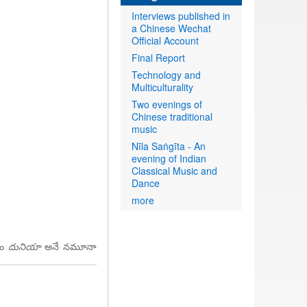
Interviews published in
a Chinese Wechat
Official Account
Final Report
Technology and
Multiculturality
Two evenings of
Chinese traditional
music
Nīla Saṅgīta - An
evening of Indian
Classical Music and
Dance
more
సం
దునియా
అనే నమూనా