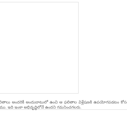
ఫలితాలు అందరికీ అందుబాటులో ఉంచి ఆ ఫలితాల విశ్లేషణకి ఉపయోగపడటం కో
శాము. ఇది ఇంకా అభివృద్దిలోనే ఉందని గమనించగలరు.