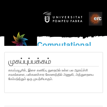
Computational
models
for the discovery of the
முகப்புப்பக்கம்
World’s Music
காமப்மயூசிக், இசை கணிப்பு துறையில் உள்ள பல ஆராய்ச்சி
சவால்களை, பன்கலாச்சார கோணத்தில் அணுகி, அத்துறையை
மேம்படுத்தும் ஒரு முயற்சியாகும்.