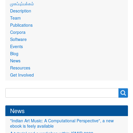
Primary
முகப்புப்பக்கம்
links
Description
Team
Publications
Corpora
Software
Events
Blog
News
Resources
Get Involved
Search
Search
form
News
"Indian Art Music: A Computational Perspective", a new
ebook is feely available