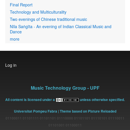
Final Report
Technology and Multiculturality
Two evenings of Chinese traditional music
Nīla Saṅgīta - An evening of Indian Classical Music and
Dance
more
User
Log in
account
menu
Music Technology Group - UPF
All content is licensed under a
unless otherwise specified.
Universitat Pompeu Fabra
| Theme based on Pixture Reloaded
01100011 01101111 01101101 01110000 01101101 01110101 01110011
01101001 01100011