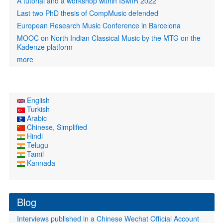
A tutorial and a workshop within ISMIR 2022
Last two PhD thesis of CompMusic defended
European Research Music Conference in Barcelona
MOOC on North Indian Classical Music by the MTG on the
Kadenze platform
more
English
Turkish
Arabic
Chinese, Simplified
Hindi
Telugu
Tamil
Kannada
Blog
Interviews published in a Chinese Wechat Official Account