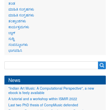
ತಂಡ
ಮಾಹಿತಿ ಸಂಗ್ರಹಗಳು
ಮಾಹಿತಿ ಸಂಗ್ರಹಗಳು
ತಂತ್ರಾಂಶಗಳು
ಕಾರ್ಯಕ್ರಮಗಳು
ಬ್ಲಾಗ್
ಸುದ್ದಿ
ಸಂಪನ್ಮೂಲಗಳು
ಭಾಗವಹಿಸಿ
Search
Search
form
News
"Indian Art Music: A Computational Perspective", a new
ebook is feely available
A tutorial and a workshop within ISMIR 2022
Last two PhD thesis of CompMusic defended