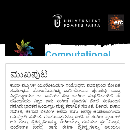
Computational
models
for the discovery of the
ಮುಖಪುಟ
World’s Music
ಕಾಂಪ್-ಮ್ಯೂಸಿಕ್ ಯೂರೋಪಿಯನ್ ಸಂಶೋಧನಾ ಪರಿಷತ್ತಿನಿಂದ ಪೋಷಿತ
ಸಂಶೋಧನಾ ಯೋಜನೆಯಾಗಿದ್ದು ಬಾರ್ಸಿಲೋನಾದ ಪೊಂಪೆವು ಫಾಬ್ರಾ
ವಿಶ್ವವಿದ್ಯಾಲಯದ ಡಾ. ಚಾವಿಯೇ ಸೆರ್ರಾ ರವರಿಂದ ಸಂಘಟಿತವಾಗಿದೆ. ಈ
ಯೋಜನೆಯು ವಿಶ್ವದ ಐದು ಸಂಗೀತ ಪ್ರಕಾರಗಳ ಮೇಲೆ ಸಂಶೋಧನೆ
ನಡೆಸಿದೆ: ಭಾರತದ ಹಿಂದುಸ್ತಾನಿ ಮತ್ತು ಕರ್ನಾಟಕ ಸಂಗೀತ, ಟರ್ಕಿಯ ಮಕಾಂ
ಸಂಗೀತ, ಚೀನಾದ ಬೀಜಿಂಗ್ ಆಪೆರಾ ಹಾಗು ಅರಬ್ಬೀ-ಅಂಡಲಲೂಸೀಯ
(ಮಾಘ್ರೆಬ್) ಸಂಗೀತ. ಗಣಕಯಂತ್ರಗಳನ್ನು ಬಳಸಿ ಈ ಸಂಗೀತ ಪ್ರಕಾರಗಳ
ಅತಿ ಮುಖ್ಯ ವೈಶಿಷ್ಟ್ಯತೆಗಳನ್ನೂ, ಸಂಗೀತವನ್ನು ರೂಪಿಸುವ ಸ್ವರ ವಿನ್ಯಾಸ,
ಛಂದೋಗತಿ (ರಿದಂ) ಹಾಗು ರಚನಾ ವೈಶಿಷ್ಟ್ಯಗಳನ್ನು ಅರಿಯಲು