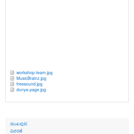
workshop-team.jpg
MusicBrainz.jpg
freesound.jpg
dunya-page.jpg
Primary
ಮುಖಪುಟ
links
ವಿವರಣೆ