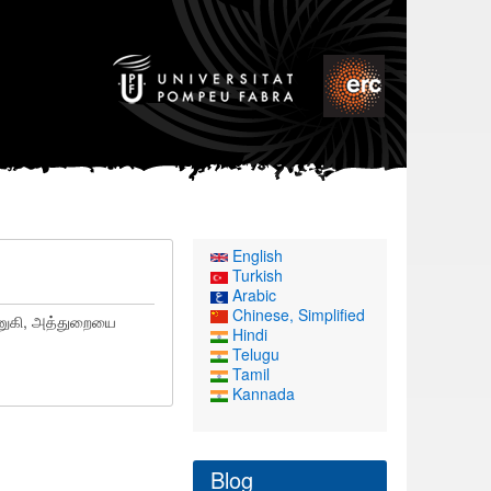
English
Turkish
Arabic
Chinese, Simplified
அணுகி, அத்துறையை
Hindi
Telugu
Tamil
Kannada
Blog