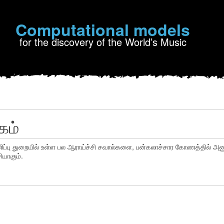
Computational models
for the discovery of the World’s Music
்கம்
ிப்பு துறையில் உள்ள பல ஆராய்ச்சி சவால்களை, பன்கலாச்சார கோணத்தில் 
ியாகும்.