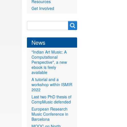
Resources
Get Involved
Search
Search
form
News
"Indian Art Music: A
Computational
Perspective", a new
ebook is feely
available
A tutorial and a
workshop within ISMIR
2022
Last two PhD thesis of
CompMusic defended
European Research
Music Conference in
Barcelona
MOOC on North