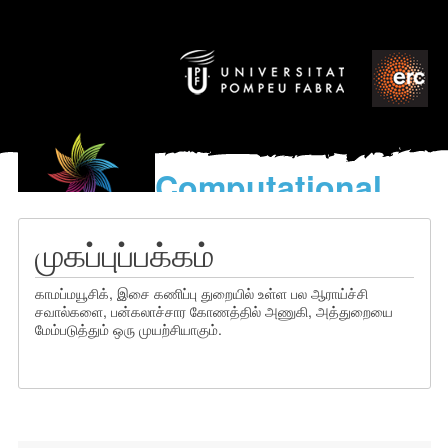
Computational
models
for the discovery of the
முகப்புப்பக்கம்
World’s Music
காமப்மயூசிக், இசை கணிப்பு துறையில் உள்ள பல ஆராய்ச்சி
சவால்களை, பன்கலாச்சார கோணத்தில் அணுகி, அத்துறையை
மேம்படுத்தும் ஒரு முயற்சியாகும்.