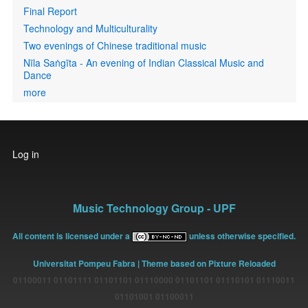
Final Report
Technology and Multiculturality
Two evenings of Chinese traditional music
Nīla Saṅgīta - An evening of Indian Classical Music and
Dance
more
User
Log in
account
menu
Music Technology Group - UPF
All content is licensed under a
unless otherwise specified.
Universitat Pompeu Fabra
| Theme based on Pixture Reloaded
01100011 01101111 01101101 01110000 01101101 01110101 01110011
01101001 01100011