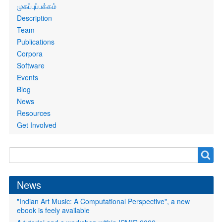
Primary
முகப்புப்பக்கம்
links
Description
Team
Publications
Corpora
Software
Events
Blog
News
Resources
Get Involved
Search
Search
form
News
"Indian Art Music: A Computational Perspective", a new
ebook is feely available