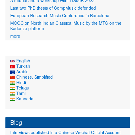
A tutorial and a workshop within ISMIR 2022
Last two PhD thesis of CompMusic defended
European Research Music Conference in Barcelona
MOOC on North Indian Classical Music by the MTG on the
Kadenze platform
more
English
Turkish
Arabic
Chinese, Simplified
Hindi
Telugu
Tamil
Kannada
Blog
Interviews published in a Chinese Wechat Official Account