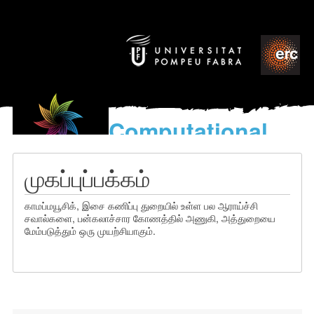
Computational
models
for the discovery of the
முகப்புப்பக்கம்
World’s Music
காமப்மயூசிக், இசை கணிப்பு துறையில் உள்ள பல ஆராய்ச்சி
சவால்களை, பன்கலாச்சார கோணத்தில் அணுகி, அத்துறையை
மேம்படுத்தும் ஒரு முயற்சியாகும்.