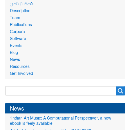
Primary
முகப்புப்பக்கம்
links
Description
Team
Publications
Corpora
Software
Events
Blog
News
Resources
Get Involved
Search
Search
form
News
"Indian Art Music: A Computational Perspective", a new
ebook is feely available