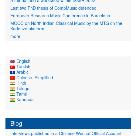
A tutorial and a workshop within ISMIR 2022
Last two PhD thesis of CompMusic defended
European Research Music Conference in Barcelona
MOOC on North Indian Classical Music by the MTG on the
Kadenze platform
more
English
Turkish
Arabic
Chinese, Simplified
Hindi
Telugu
Tamil
Kannada
Blog
Interviews published in a Chinese Wechat Official Account