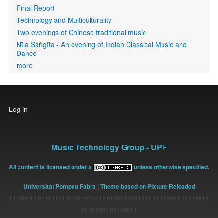
Final Report
Technology and Multiculturality
Two evenings of Chinese traditional music
Nīla Saṅgīta - An evening of Indian Classical Music and
Dance
more
User
Log in
account
menu
Music Technology Group - UPF
All content is licensed under a
unless otherwise specified.
Universitat Pompeu Fabra
| Theme based on Pixture Reloaded
01100011 01101111 01101101 01110000 01101101 01110101 01110011
01101001 01100011