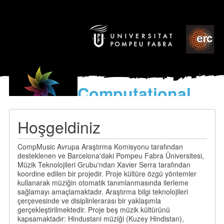
Computational
models
for the discovery of the
Hoşgeldiniz
World’s Music
CompMusic Avrupa Araştırma Komisyonu tarafından
desteklenen ve Barcelona'daki Pompeu Fabra Üniversitesi,
Müzik Teknolojileri Grubu'ndan Xavier Serra tarafından
koordine edilen bir projedir. Proje kültüre özgü yöntemler
kullanarak müziğin otomatik tanımlanmasında ilerleme
sağlamayı amaçlamaktadır. Araştırma bilgi teknolojileri
çerçevesinde ve disiplinlerarası bir yaklaşımla
gerçekleştirilmektedir. Proje beş müzik kültürünü
kapsamaktadır: Hindustani müziği (Kuzey Hindistan),