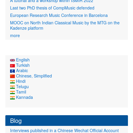
A tutorial and a workshop within ISMIR 2022
Last two PhD thesis of CompMusic defended
European Research Music Conference in Barcelona
MOOC on North Indian Classical Music by the MTG on the
Kadenze platform
more
English
Turkish
Arabic
Chinese, Simplified
Hindi
Telugu
Tamil
Kannada
Blog
Interviews published in a Chinese Wechat Official Account