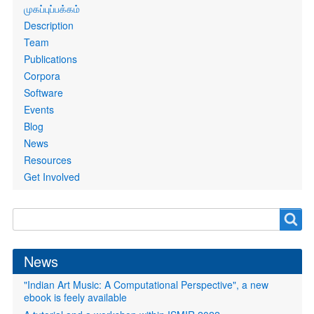
Primary
முகப்புப்பக்கம்
links
Description
Team
Publications
Corpora
Software
Events
Blog
News
Resources
Get Involved
Search
Search
form
News
"Indian Art Music: A Computational Perspective", a new
ebook is feely available