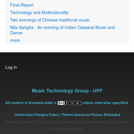
Final Report
Technology and Multiculturality
Two evenings of Chinese traditional music
Nīla Saṅgīta - An evening of Indian Classical Music and
Dance
more
User
Log in
account
menu
Music Technology Group - UPF
All content is licensed under a
unless otherwise specified.
Universitat Pompeu Fabra
| Theme based on Pixture Reloaded
01100011 01101111 01101101 01110000 01101101 01110101 01110011
01101001 01100011