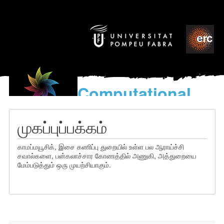
Computational
models
for the discovery of the
முகப்புப்பக்கம்
World’s Music
காமப்மயூசிக், இசை கணிப்பு துறையில் உள்ள பல ஆராய்ச்சி
சவால்களை, பன்கலாச்சார கோணத்தில் அணுகி, அத்துறையை
மேம்படுத்தும் ஒரு முயற்சியாகும்.