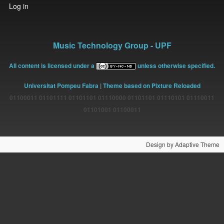
User
Log in
account
menu
Music Technology Group - UPF
All content is licensed under a
unless otherwise specified.
Universitat Pompeu Fabra
| Theme based on Pixture Reloaded
01100011 01101111 01101101 01110000 01101101 01110101 01110011
01101001 01100011
Design by Adaptive Theme