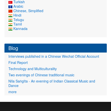
Turkish
Arabic
Chinese, Simplified
Hindi
Telugu
Tamil
Kannada
Blog
Interviews published in a Chinese Wechat Official Account
Final Report
Technology and Multiculturality
Two evenings of Chinese traditional music
Nīla Saṅgīta - An evening of Indian Classical Music and
Dance
more