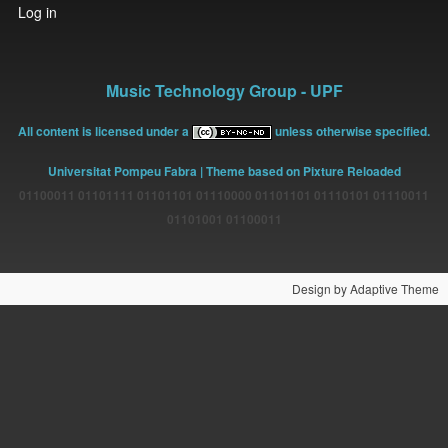
User
Log in
account
menu
Music Technology Group - UPF
All content is licensed under a
unless otherwise specified.
Universitat Pompeu Fabra
| Theme based on Pixture Reloaded
01100011 01101111 01101101 01110000 01101101 01110101 01110011
01101001 01100011
Design by Adaptive Theme