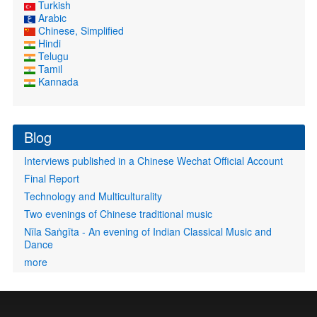
Turkish
Arabic
Chinese, Simplified
Hindi
Telugu
Tamil
Kannada
Blog
Interviews published in a Chinese Wechat Official Account
Final Report
Technology and Multiculturality
Two evenings of Chinese traditional music
Nīla Saṅgīta - An evening of Indian Classical Music and
Dance
more