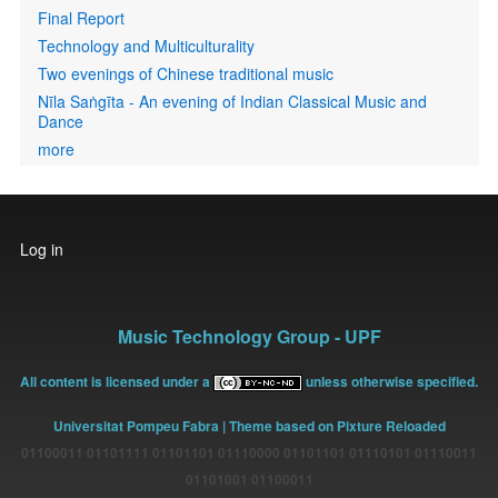
Final Report
Technology and Multiculturality
Two evenings of Chinese traditional music
Nīla Saṅgīta - An evening of Indian Classical Music and
Dance
more
User
Log in
account
menu
Music Technology Group - UPF
All content is licensed under a
unless otherwise specified.
Universitat Pompeu Fabra
| Theme based on Pixture Reloaded
01100011 01101111 01101101 01110000 01101101 01110101 01110011
01101001 01100011