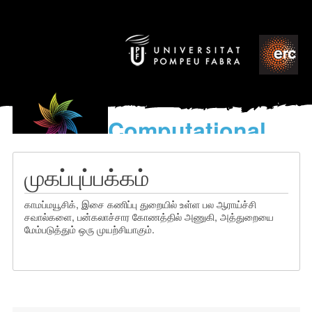
Computational
models
for the discovery of the
முகப்புப்பக்கம்
World’s Music
காமப்மயூசிக், இசை கணிப்பு துறையில் உள்ள பல ஆராய்ச்சி
சவால்களை, பன்கலாச்சார கோணத்தில் அணுகி, அத்துறையை
மேம்படுத்தும் ஒரு முயற்சியாகும்.