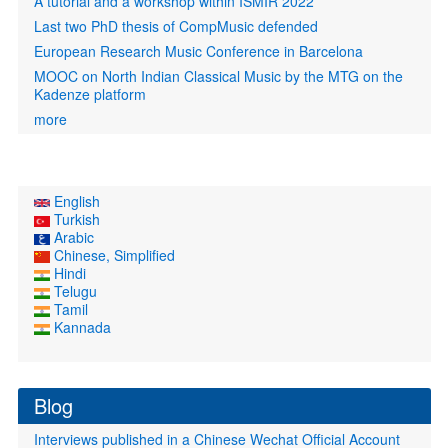
A tutorial and a workshop within ISMIR 2022
Last two PhD thesis of CompMusic defended
European Research Music Conference in Barcelona
MOOC on North Indian Classical Music by the MTG on the
Kadenze platform
more
English
Turkish
Arabic
Chinese, Simplified
Hindi
Telugu
Tamil
Kannada
Blog
Interviews published in a Chinese Wechat Official Account