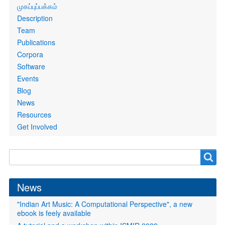
Primary
முகப்புப்பக்கம்
links
Description
Team
Publications
Corpora
Software
Events
Blog
News
Resources
Get Involved
Search
Search
form
News
"Indian Art Music: A Computational Perspective", a new
ebook is feely available