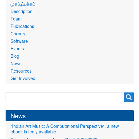
Primary
முகப்புப்பக்கம்
links
Description
Team
Publications
Corpora
Software
Events
Blog
News
Resources
Get Involved
Search
Search
form
News
"Indian Art Music: A Computational Perspective", a new
ebook is feely available