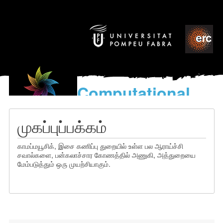
Computational
models
for the discovery of the
முகப்புப்பக்கம்
World’s Music
காமப்மயூசிக், இசை கணிப்பு துறையில் உள்ள பல ஆராய்ச்சி
சவால்களை, பன்கலாச்சார கோணத்தில் அணுகி, அத்துறையை
மேம்படுத்தும் ஒரு முயற்சியாகும்.