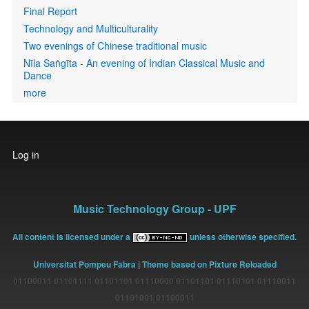
Final Report
Technology and Multiculturality
Two evenings of Chinese traditional music
Nīla Saṅgīta - An evening of Indian Classical Music and
Dance
more
User
Log in
account
menu
Music Technology Group - UPF
All content is licensed under a
unless otherwise specified.
Universitat Pompeu Fabra
| Theme based on Pixture Reloaded
01100011 01101111 01101101 01110000 01101101 01110101 01110011
01101001 01100011