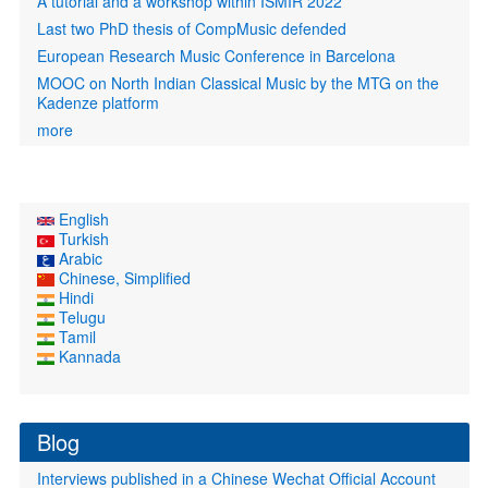
A tutorial and a workshop within ISMIR 2022
Last two PhD thesis of CompMusic defended
European Research Music Conference in Barcelona
MOOC on North Indian Classical Music by the MTG on the
Kadenze platform
more
English
Turkish
Arabic
Chinese, Simplified
Hindi
Telugu
Tamil
Kannada
Blog
Interviews published in a Chinese Wechat Official Account