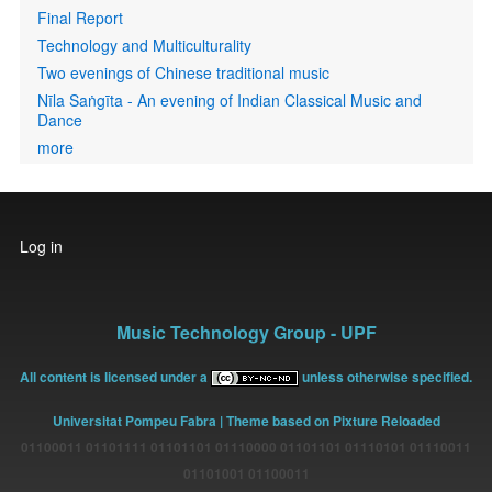
Final Report
Technology and Multiculturality
Two evenings of Chinese traditional music
Nīla Saṅgīta - An evening of Indian Classical Music and
Dance
more
User
Log in
account
menu
Music Technology Group - UPF
All content is licensed under a
unless otherwise specified.
Universitat Pompeu Fabra
| Theme based on Pixture Reloaded
01100011 01101111 01101101 01110000 01101101 01110101 01110011
01101001 01100011