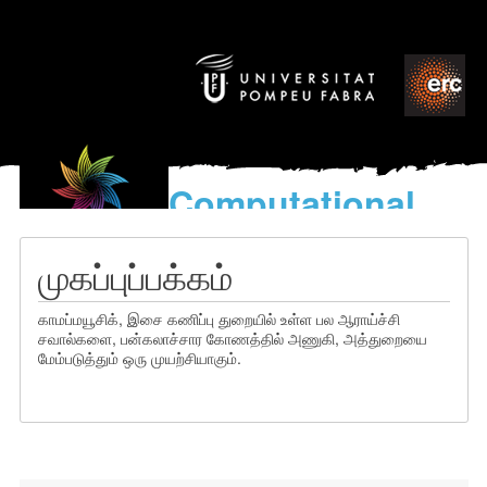
Computational
models
for the discovery of the
முகப்புப்பக்கம்
World’s Music
காமப்மயூசிக், இசை கணிப்பு துறையில் உள்ள பல ஆராய்ச்சி
சவால்களை, பன்கலாச்சார கோணத்தில் அணுகி, அத்துறையை
மேம்படுத்தும் ஒரு முயற்சியாகும்.