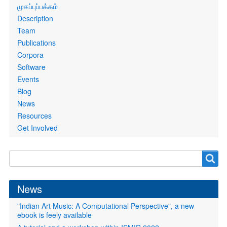
Primary
முகப்புப்பக்கம்
links
Description
Team
Publications
Corpora
Software
Events
Blog
News
Resources
Get Involved
Search
Search
form
News
"Indian Art Music: A Computational Perspective", a new
ebook is feely available