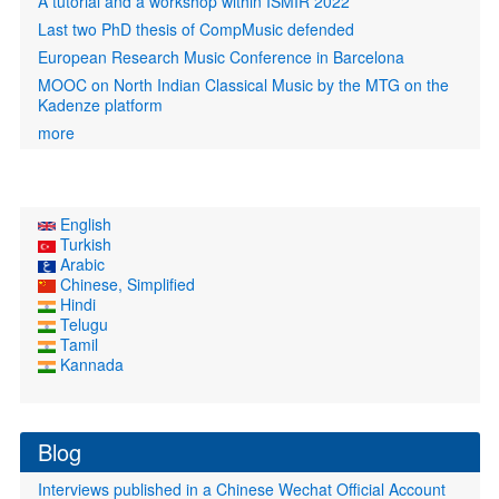
A tutorial and a workshop within ISMIR 2022
Last two PhD thesis of CompMusic defended
European Research Music Conference in Barcelona
MOOC on North Indian Classical Music by the MTG on the
Kadenze platform
more
English
Turkish
Arabic
Chinese, Simplified
Hindi
Telugu
Tamil
Kannada
Blog
Interviews published in a Chinese Wechat Official Account