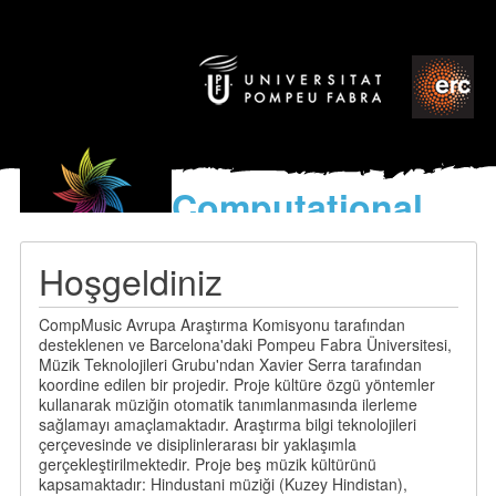
Computational
models
for the discovery of the
Hoşgeldiniz
World’s Music
CompMusic Avrupa Araştırma Komisyonu tarafından
desteklenen ve Barcelona'daki Pompeu Fabra Üniversitesi,
Müzik Teknolojileri Grubu'ndan Xavier Serra tarafından
koordine edilen bir projedir. Proje kültüre özgü yöntemler
kullanarak müziğin otomatik tanımlanmasında ilerleme
sağlamayı amaçlamaktadır. Araştırma bilgi teknolojileri
çerçevesinde ve disiplinlerarası bir yaklaşımla
gerçekleştirilmektedir. Proje beş müzik kültürünü
kapsamaktadır: Hindustani müziği (Kuzey Hindistan),